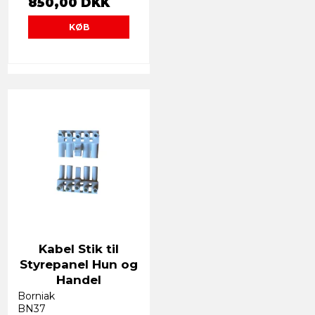
850,00 DKK
KØB
Kabel Stik til
Styrepanel Hun og
Handel
Borniak
BN37