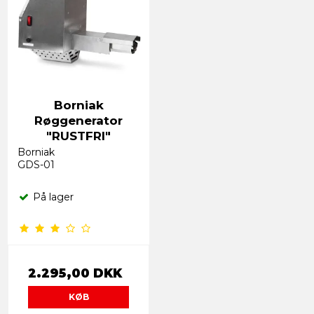
Borniak
Røggenerator
"RUSTFRI"
Borniak
GDS-01
På lager
2.295,00 DKK
KØB