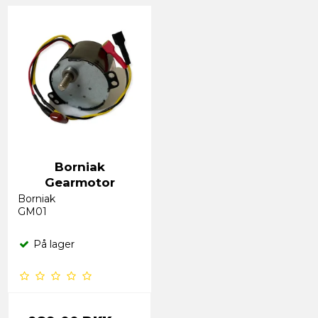
Borniak
Gearmotor
Borniak
GM01
På lager