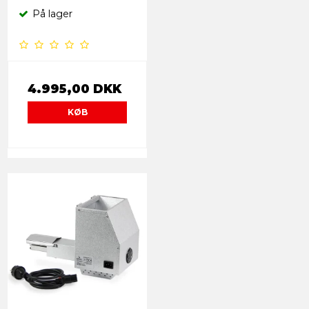
På lager
4.995,00 DKK
KØB