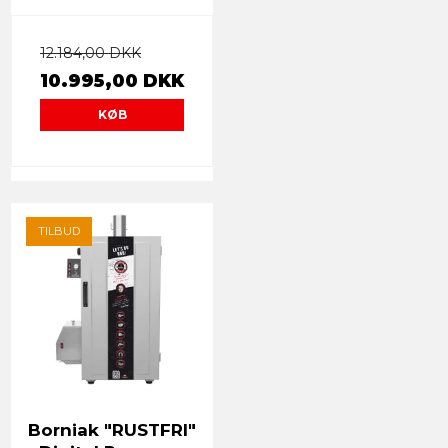
12.184,00 DKK
10.995,00 DKK
KØB
TILBUD
Borniak "RUSTFRI"