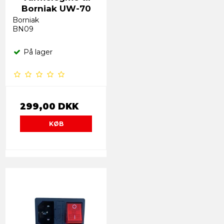
Borniak UW-70
Borniak
BN09
På lager
299,00 DKK
KØB