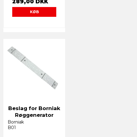
289,00 DKK
KØB
Beslag for Borniak
Røggenerator
Borniak
B01