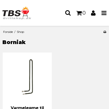
0
Forside
/
Shop
Borniak
Varmelegme til