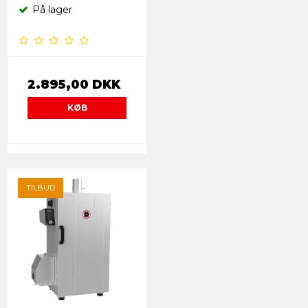
På lager
2.895,00 DKK
KØB
TILBUD