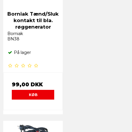
Borniak Tænd/Sluk
kontakt til bla.
røggenerator
Borniak
BN38
På lager
99,00 DKK
KØB