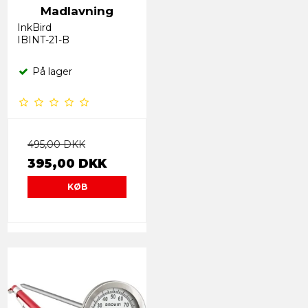
Madlavning
InkBird
IBINT-21-B
På lager
495,00 DKK
395,00 DKK
KØB