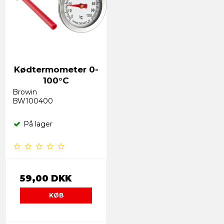
Kødtermometer 0-
100°C
Browin
BW100400
På lager
59,00 DKK
KØB