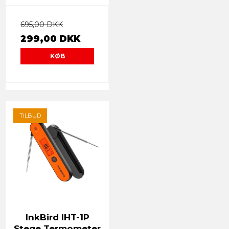
695,00 DKK
299,00 DKK
KØB
TILBUD
InkBird IHT-1P
Stege Termometer