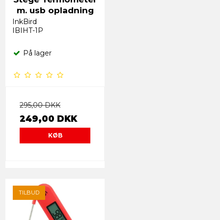
m. usb opladning
InkBird
IBIHT-1P
På lager
295,00 DKK
249,00 DKK
KØB
TILBUD