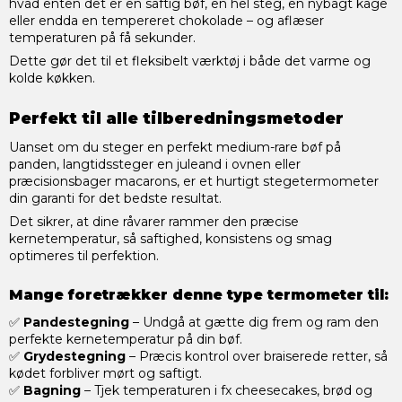
hvad enten det er en saftig bøf, en hel steg, en nybagt kage
eller endda en tempereret chokolade – og aflæser
temperaturen på få sekunder.
Dette gør det til et fleksibelt værktøj i både det varme og
kolde køkken.
Perfekt til alle tilberedningsmetoder
Uanset om du steger en perfekt medium-rare bøf på
panden, langtidssteger en juleand i ovnen eller
præcisionsbager macarons, er et hurtigt stegetermometer
din garanti for det bedste resultat.
Det sikrer, at dine råvarer rammer den præcise
kernetemperatur, så saftighed, konsistens og smag
optimeres til perfektion.
Mange foretrækker denne type termometer til:
✅
Pandestegning
– Undgå at gætte dig frem og ram den
perfekte kernetemperatur på din bøf.
✅
Grydestegning
– Præcis kontrol over braiserede retter, så
kødet forbliver mørt og saftigt.
✅
Bagning
– Tjek temperaturen i fx cheesecakes, brød og