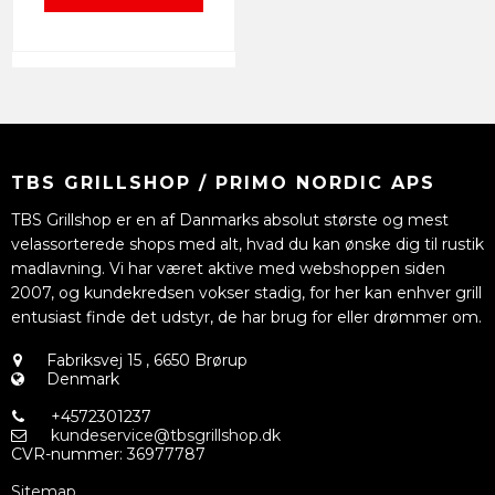
TBS GRILLSHOP / PRIMO NORDIC APS
TBS Grillshop er en af Danmarks absolut største og mest
velassorterede shops med alt, hvad du kan ønske dig til rustik
madlavning. Vi har været aktive med webshoppen siden
2007, og kundekredsen vokser stadig, for her kan enhver grill
entusiast finde det udstyr, de har brug for eller drømmer om.
Fabriksvej 15
,
6650 Brørup
Denmark
+4572301237
kundeservice@tbsgrillshop.dk
CVR-nummer
:
36977787
Sitemap