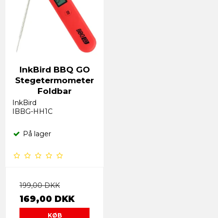
InkBird BBQ GO
Stegetermometer
Foldbar
InkBird
IBBG-HH1C
På lager
199,00 DKK
169,00 DKK
KØB