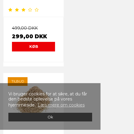
499,00 DKK
299,00 DKK
KØB
TILBUD
Vi bruger cookies for at sikre, at du får
den bedste oplevelse på vores
hjemmeside.
Læs mere om cookies
Ok