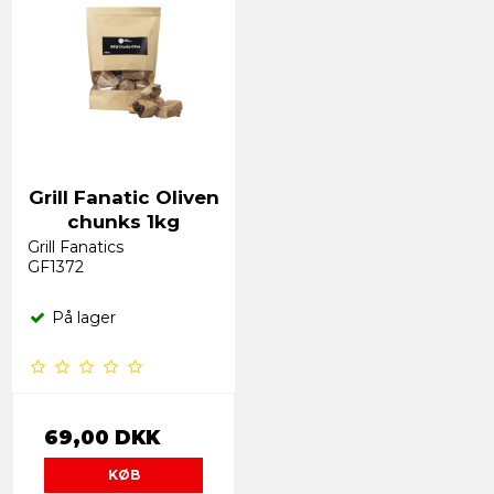
Grill Fanatic Oliven
chunks 1kg
Grill Fanatics
GF1372
På lager
69,00 DKK
KØB