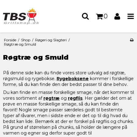
0
Forside
/
Shop
/
Røgeri og Slagteri
/
Røgtræ og Smuld
Røgtræ og Smuld
På denne side kan du finde vores store udvalg ad røgtræ,
røgsmuld og rygebokse.
Rygeboksene
kommer i forskellige
forme, så du kan finde den der bedst passer til dine behov.
Du kan finde en masse forskellige smage, når det kommer til
vores sortiment af
røgtræ
og
røgflis
. Her gælder det om at
prøve en masse forskellige smage, så du kan finde din
favorit! Nogle smage passer særdeles godt til bestemte
typer af råvarer, men i sidste ende er det op til dig hvad du
bedst kan lide. Bemærk at der er forskel på røgflis og chunks.
På grund af størrelsen på chunks, så holder de længere på
varmen og egner sig derfor super godt til