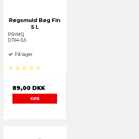
Røgsmuld Bøg Fin
5 L
PRIMQ
DT64-5,5
På lager
89,00 DKK
KØB