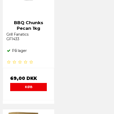
BBQ Chunks
Pecan 1kg
Grill Fanatics
GF1433
På lager
69,00 DKK
KØB