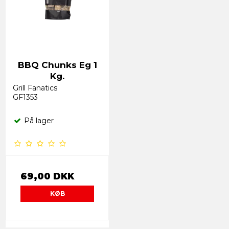
BBQ Chunks Eg 1
Kg.
Grill Fanatics
GF1353
På lager
69,00 DKK
KØB