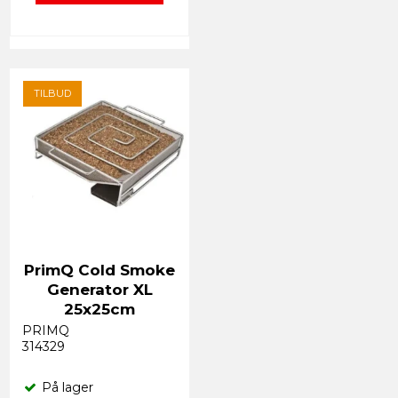
TILBUD
PrimQ Cold Smoke
Generator XL
25x25cm
PRIMQ
314329
På lager