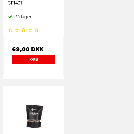
GF1431
På lager
69,00 DKK
KØB