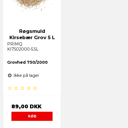
Røgsmuld
Kirsebær Grov 5 L
PRIMQ
KI7502000-5.5L
Grovhed 750/2000
Ikke på lager
89,00 DKK
KØB