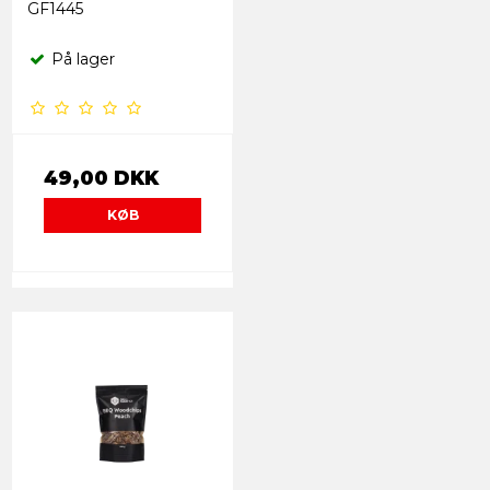
GF1445
På lager
49,00 DKK
KØB