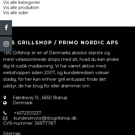
Vis alle kategorier
Vis alle produkter
Vis alle sider
TBS GRILLSHOP / PRIMO NORDIC APS
TBS Grillshop er en af Danmarks absolut største og
mest velassorterede shops med alt, hvad du kan ønske
dig til rustik madlavning. Vi har været aktive med
webshoppen siden 2007, og kundekredsen vokser
stadig, for her kan enhver grill entusiast finde det
udstyr, de har brug for eller drømmer om.
Fabriksvej 15
,
6650 Brørup
Denmark
+4572301237
kundeservice@tbsgrillshop.dk
CVR-nummer
:
36977787
Sitemap