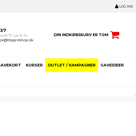
LOG IND
237
DIN INDKØBSKURV ER TOM
ce 8-17 Lør 8-14
ce@tbsgrillshop.dk
GAVEKORT
KURSER
OUTLET / KAMPAGNER
GAVEIDEER