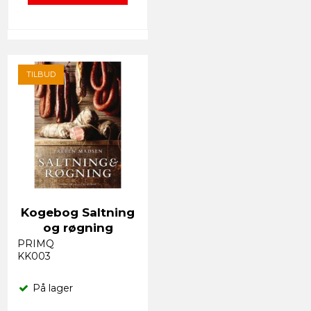
TILBUD
Kogebog Saltning
og røgning
PRIMQ
KK003
På lager