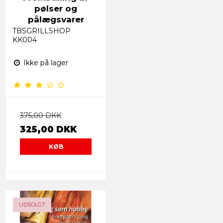
pølser og
pålægsvarer
TBSGRILLSHOP
KK004
Ikke på lager
375,00 DKK
325,00 DKK
KØB
TILBUD
UDSOLGT