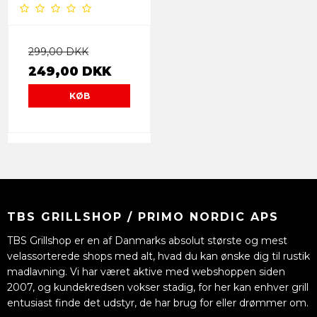
299,00 DKK
249,00 DKK
KØB
TBS GRILLSHOP / PRIMO NORDIC APS
TBS Grillshop er en af Danmarks absolut største og mest
velassorterede shops med alt, hvad du kan ønske dig til rustik
madlavning. Vi har været aktive med webshoppen siden
2007, og kundekredsen vokser stadig, for her kan enhver grill
entusiast finde det udstyr, de har brug for eller drømmer om.