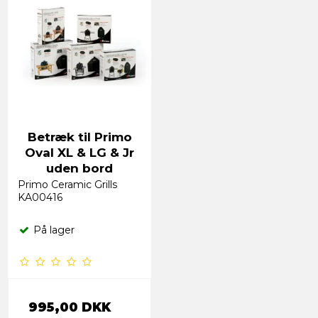
Betræk til Primo
Oval XL & LG & Jr
uden bord
Primo Ceramic Grills
KA00416
På lager
995,00 DKK