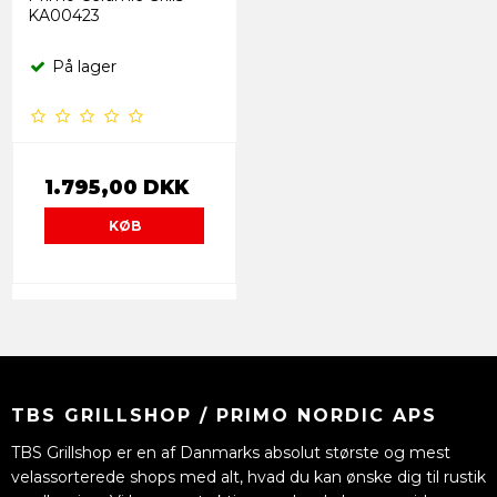
KA00423
På lager
1.795,00 DKK
KØB
TBS GRILLSHOP / PRIMO NORDIC APS
TBS Grillshop er en af Danmarks absolut største og mest
velassorterede shops med alt, hvad du kan ønske dig til rustik