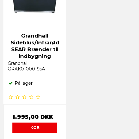
Grandhall
Sideblus/Infrarød
SEAR Brænder til
indbygning
Grandhall
GRAK01000195A
På lager
1.995,00 DKK
KØB