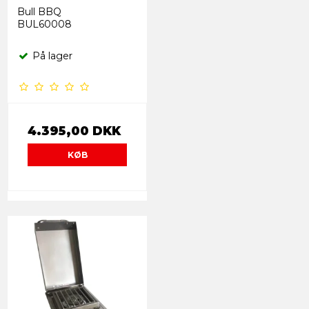
Bull BBQ
BUL60008
På lager
4.395,00 DKK
KØB