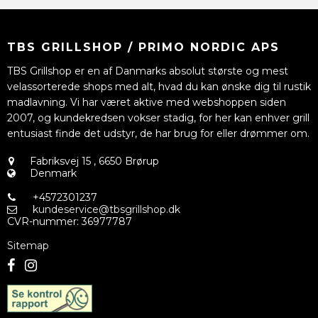
TBS GRILLSHOP / PRIMO NORDIC APS
TBS Grillshop er en af Danmarks absolut største og mest
velassorterede shops med alt, hvad du kan ønske dig til rustik
madlavning. Vi har været aktive med webshoppen siden
2007, og kundekredsen vokser stadig, for her kan enhver grill
entusiast finde det udstyr, de har brug for eller drømmer om.
Fabriksvej 15
,
6650 Brørup
Denmark
+4572301237
kundeservice@tbsgrillshop.dk
CVR-nummer
:
36977787
Sitemap