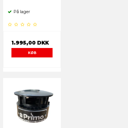
På lager
1.995,00 DKK
KØB