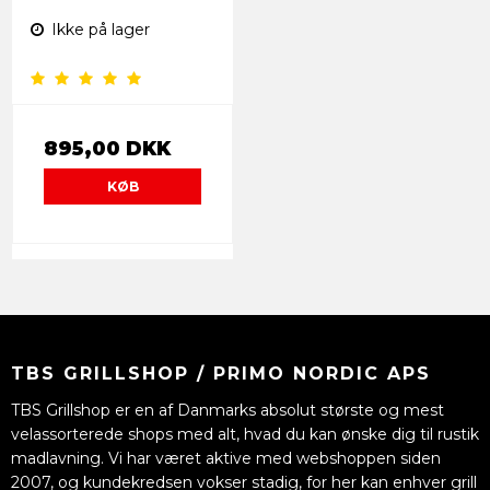
Ikke på lager
895,00 DKK
KØB
TBS GRILLSHOP / PRIMO NORDIC APS
TBS Grillshop er en af Danmarks absolut største og mest
velassorterede shops med alt, hvad du kan ønske dig til rustik
madlavning. Vi har været aktive med webshoppen siden
2007, og kundekredsen vokser stadig, for her kan enhver grill