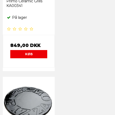
Primo Ceramic Grills
KA00341
På lager
849,00 DKK
KØB