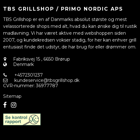
TBS GRILLSHOP / PRIMO NORDIC APS
TBS Grillshop er en af Danmarks absolut største og mest
velassorterede shops med alt, hvad du kan ønske dig til rustik
madlavning. Vi har været aktive med webshoppen siden
2007, og kundekredsen vokser stadig, for her kan enhver grill
entusiast finde det udstyr, de har brug for eller drømmer om.
Fabriksvej 15
,
6650 Brørup
Denmark
+4572301237
kundeservice@tbsgrillshop.dk
CVR-nummer
:
36977787
Sitemap