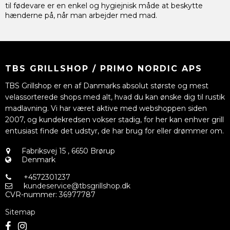
til fødevare er en enkel og hygiejnisk måde at beskytte
hænderne på, når man arbejder med mad.
TBS GRILLSHOP / PRIMO NORDIC APS
TBS Grillshop er en af Danmarks absolut største og mest
velassorterede shops med alt, hvad du kan ønske dig til rustik
madlavning. Vi har været aktive med webshoppen siden
2007, og kundekredsen vokser stadig, for her kan enhver grill
entusiast finde det udstyr, de har brug for eller drømmer om.
Fabriksvej 15
,
6650 Brørup
Denmark
+4572301237
kundeservice@tbsgrillshop.dk
CVR-nummer
:
36977787
Sitemap