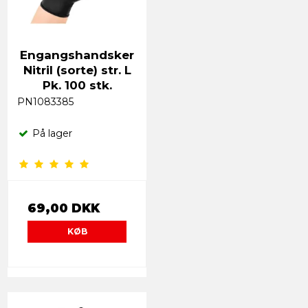
Engangshandsker
Nitril (sorte) str. L
Pk. 100 stk.
PN1083385
På lager
69,00 DKK
KØB