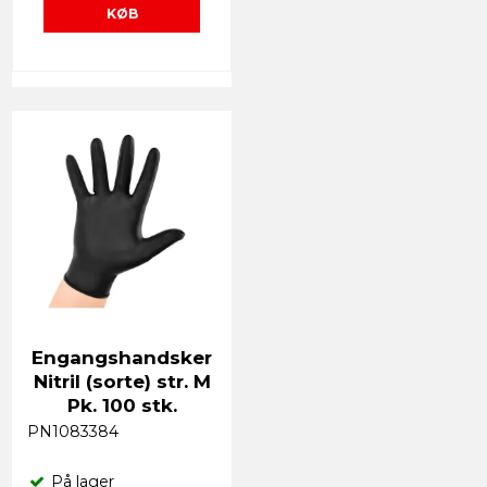
KØB
Engangshandsker
Nitril (sorte) str. M
Pk. 100 stk.
PN1083384
På lager