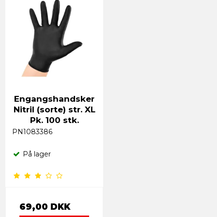
Engangshandsker
Nitril (sorte) str. XL
Pk. 100 stk.
PN1083386
På lager
69,00 DKK