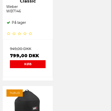
Classic
Weber
WB7146
På lager
949,00 DKK
799,00 DKK
KØB
TILBUD