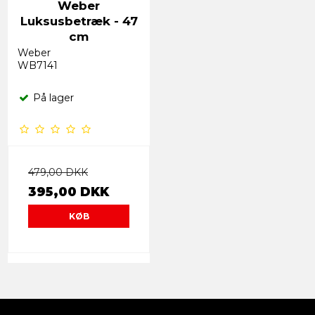
Weber
Luksusbetræk - 47
cm
Weber
WB7141
På lager
479,00 DKK
395,00 DKK
KØB