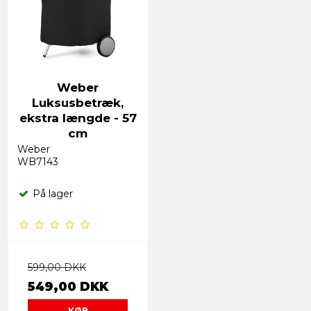
Weber
Luksusbetræk,
ekstra længde - 57
cm
Weber
WB7143
På lager
599,00 DKK
549,00 DKK
KØB