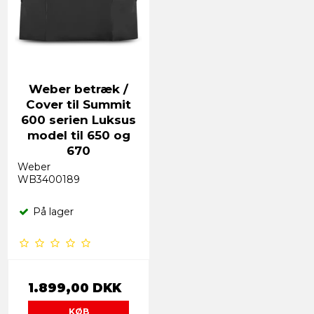
Weber betræk /
Cover til Summit
600 serien Luksus
model til 650 og
670
Weber
WB3400189
På lager
1.899,00 DKK
KØB