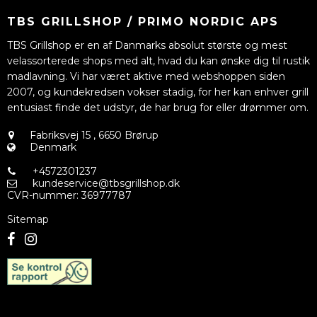
TBS GRILLSHOP / PRIMO NORDIC APS
TBS Grillshop er en af Danmarks absolut største og mest
velassorterede shops med alt, hvad du kan ønske dig til rustik
madlavning. Vi har været aktive med webshoppen siden
2007, og kundekredsen vokser stadig, for her kan enhver grill
entusiast finde det udstyr, de har brug for eller drømmer om.
Fabriksvej 15
,
6650 Brørup
Denmark
+4572301237
kundeservice@tbsgrillshop.dk
CVR-nummer
:
36977787
Sitemap