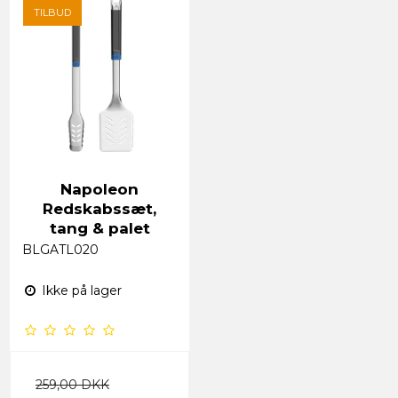
TILBUD
Napoleon
Redskabssæt,
tang & palet
BLGATL020
Ikke på lager
259,00 DKK