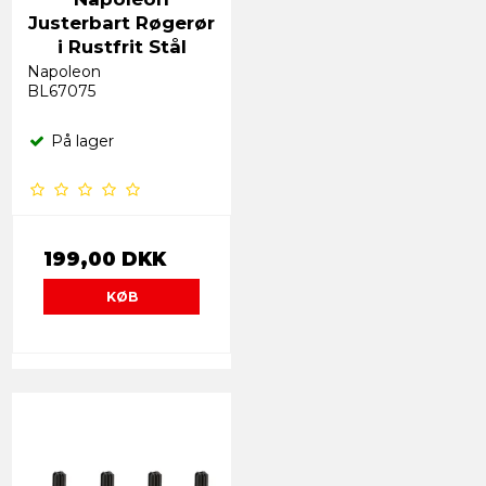
Justerbart Røgerør
i Rustfrit Stål
Napoleon
BL67075
På lager
199,00 DKK
KØB