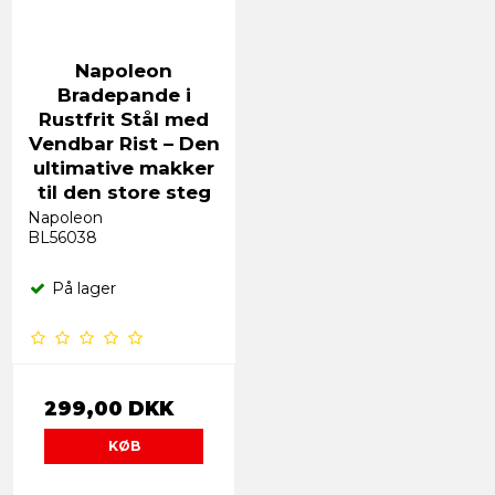
Napoleon
Bradepande i
Rustfrit Stål med
Vendbar Rist – Den
ultimative makker
til den store steg
Napoleon
BL56038
På lager
299,00 DKK
KØB