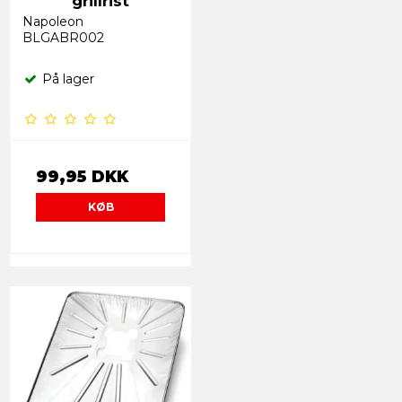
grillrist
Napoleon
BLGABR002
På lager
99,95 DKK
KØB