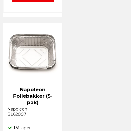
Napoleon
Foliebakker (5-
pak)
Napoleon
BL62007
På lager