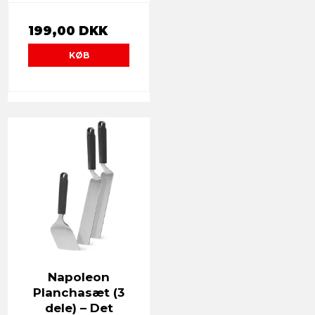
199,00 DKK
KØB
Napoleon
Planchasæt (3
dele) – Det