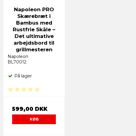
Napoleon PRO
Skærebræt i
Bambus med
Rustfrie Skåle –
Det ultimative
arbejdsbord til
grillmesteren
Napoleon
BL70012
På lager
599,00 DKK
KØB