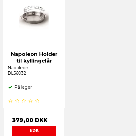
Napoleon Holder
til kyllingelår
Napoleon
BL56032
På lager
379,00 DKK
KØB