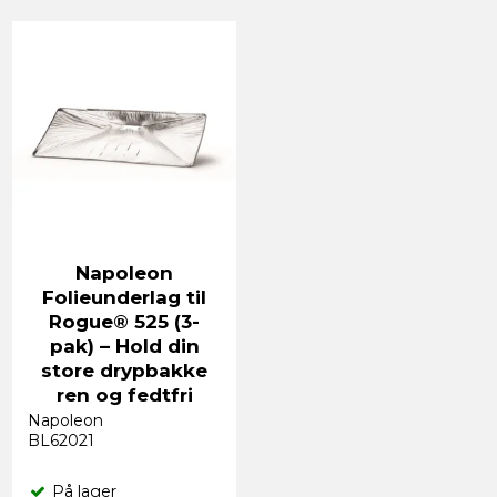
Napoleon
Folieunderlag til
Rogue® 525 (3-
pak) – Hold din
store drypbakke
ren og fedtfri
Napoleon
BL62021
På lager