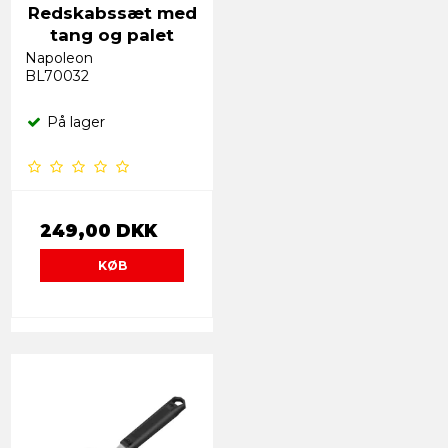
Redskabssæt med
tang og palet
Napoleon
BL70032
På lager
249,00 DKK
KØB