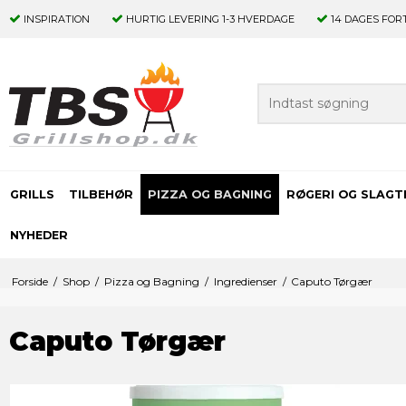
INSPIRATION
HURTIG LEVERING
1-3 HVERDAGE
14 DAGES
FOR
GRILLS
TILBEHØR
PIZZA OG BAGNING
RØGERI OG SLAGT
NYHEDER
Forside
/
Shop
/
Pizza og Bagning
/
Ingredienser
/
Caputo Tørgær
Caputo Tørgær