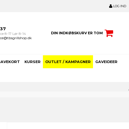
LOG IND
237
DIN INDKØBSKURV ER TOM
ce 8-17 Lør 8-14
ce@tbsgrillshop.dk
GAVEKORT
KURSER
OUTLET / KAMPAGNER
GAVEIDEER