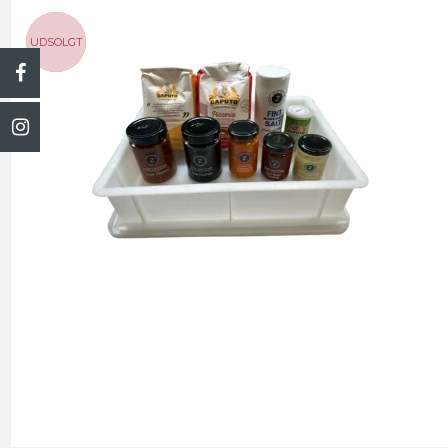
UDSOLGT
TILBUD