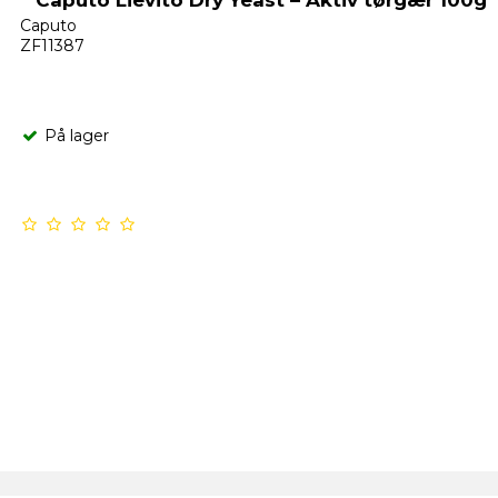
Caputo
ZF11387
På lager