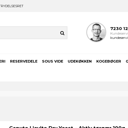
TRYDELSESRET
7230 1
Kundeservi
kundeservi
ERI
RESERVEDELE
SOUS VIDE
UDEKØKKEN
KOGEBØGER
Caputo Lievito Dry Yeast – Aktiv tørgær 100g