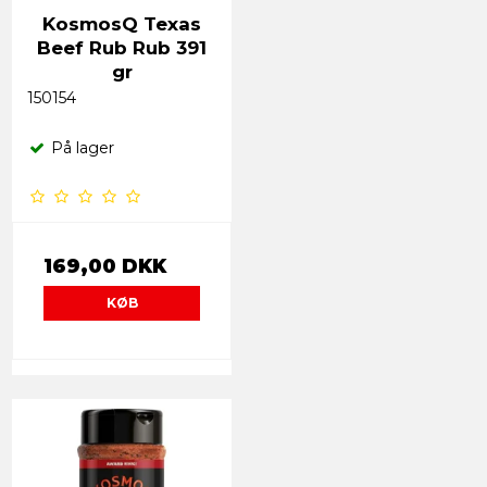
KosmosQ Texas
Beef Rub Rub 391
gr
150154
På lager
169,00 DKK
KØB