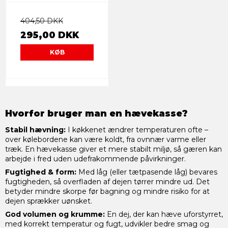
404,50 DKK
295,00 DKK
KØB
Hvorfor bruger man en hævekasse?
Stabil hævning:
I køkkenet ændrer temperaturen ofte –
over kølebordene kan være koldt, fra ovnnær varme eller
træk. En hævekasse giver et mere stabilt miljø, så gæren kan
arbejde i fred uden udefrakommende påvirkninger.
Fugtighed & form:
Med låg (eller tætpasende låg) bevares
fugtigheden, så overfladen af dejen tørrer mindre ud. Det
betyder mindre skorpe før bagning og mindre risiko for at
dejen sprækker uønsket.
God volumen og krumme:
En dej, der kan hæve uforstyrret,
med korrekt temperatur og fugt, udvikler bedre smag og