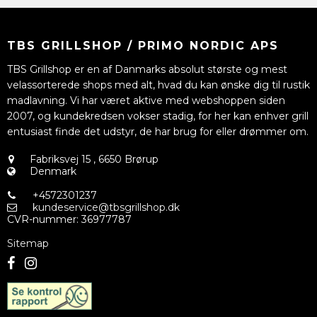
TBS GRILLSHOP / PRIMO NORDIC APS
TBS Grillshop er en af Danmarks absolut største og mest
velassorterede shops med alt, hvad du kan ønske dig til rustik
madlavning. Vi har været aktive med webshoppen siden
2007, og kundekredsen vokser stadig, for her kan enhver grill
entusiast finde det udstyr, de har brug for eller drømmer om.
Fabriksvej 15
,
6650 Brørup
Denmark
+4572301237
kundeservice@tbsgrillshop.dk
CVR-nummer
:
36977787
Sitemap