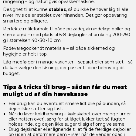
rengøring – og naturligvis opvaskemaskine.
Designet til at kunne
stables
, så du ikke behøver låg til alle
niver, hvis de er stablet over hinanden. Det gør opbevaring
smartere og billigere.
Perfekte måleforhold til både pizzadej, almindelige boller og
større brød – med plads til 6-8 dejkugler af omkring 200-250
g i størrelsen 40×30×10 cm.
Fødevaregodkendt materiale – så både sikkerhed og
hygiejne er helt i top.
Låg medfølger i mange varianter – separat eller som sæt – så
du kan vælge den løsning, der passer til dine behov og dit
budget.
Tips & tricks til brug – sådan får du mest
muligt ud af din hævekasse
Før brug kan du eventuelt smøre lidt olie på bunden, så
dejen ikke sætter sig fast.
Når du laver koldhævning (i køleskabet over mange timer
eller natten over), sørg for at låget lukker tæt så fugten
holdes inde, og dejen ikke suger til sig af omgivelserne.
Brug dejskraber eller lignende til at få de færdige dejboller
op uden at deformere dem – især når de vender opad i