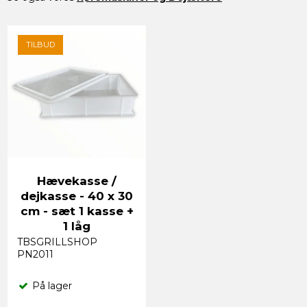
TILBUD
Hævekasse /
dejkasse - 40 x 30
cm - sæt 1 kasse +
1 låg
TBSGRILLSHOP
PN2011
På lager