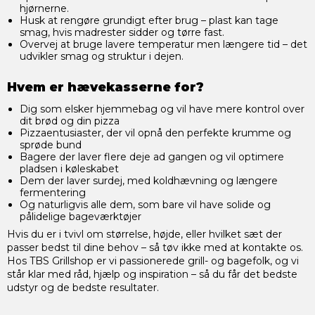
hjørnerne.
Husk at rengøre grundigt efter brug – plast kan tage
smag, hvis madrester sidder og tørre fast.
Overvej at bruge lavere temperatur men længere tid – det
udvikler smag og struktur i dejen.
Hvem er hævekasserne for?
Dig som elsker hjemmebag og vil have mere kontrol over
dit brød og din pizza
Pizzaentusiaster, der vil opnå den perfekte krumme og
sprøde bund
Bagere der laver flere deje ad gangen og vil optimere
pladsen i køleskabet
Dem der laver surdej, med koldhævning og længere
fermentering
Og naturligvis alle dem, som bare vil have solide og
pålidelige bageværktøjer
Hvis du er i tvivl om størrelse, højde, eller hvilket sæt der
passer bedst til dine behov – så tøv ikke med at kontakte os.
Hos TBS Grillshop er vi passionerede grill- og bagefolk, og vi
står klar med råd, hjælp og inspiration – så du får det bedste
udstyr og de bedste resultater.