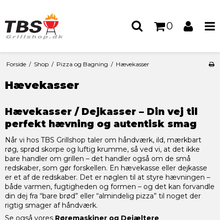
0
Forside
/
Shop
/
Pizza og Bagning
/
Hævekasser
Hævekasser
Hævekasser / Dejkasser – Din vej til
perfekt hævning og autentisk smag
Når vi hos TBS Grillshop taler om håndværk, ild, mærkbart
røg, sprød skorpe og luftig krumme, så ved vi, at det ikke
bare handler om grillen – det handler også om de små
redskaber, som gør forskellen. En hævekasse eller dejkasse
er et af de redskaber. Det er nøglen til at styre hævningen –
både varmen, fugtigheden og formen – og det kan forvandle
din dej fra “bare brød” eller “almindelig pizza” til noget der
rigtig smager af håndværk.
Se også vores
Røremaskiner og Dejæltere