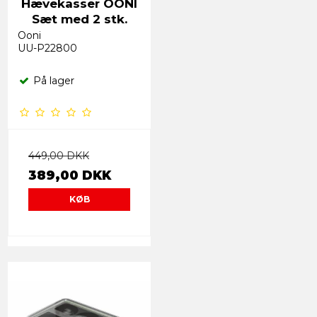
Hævekasser OONI
Sæt med 2 stk.
Ooni
UU-P22800
På lager
449,00 DKK
389,00 DKK
KØB