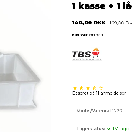
1 kasse + 1 l
140,00 DKK
169,00 D
Baseret på
11
anmeldelser
Model/Varenr.:
PN2011
Lagerstatus:
På lager