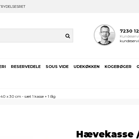
TRYDELSESRET
7230 1
Kundeservi
kundeservi
ERI
RESERVEDELE
SOUS VIDE
UDEKØKKEN
KOGEBØGER
 40 x 30 cm - sæt 1 kasse + 1 låg
Hævekasse / 