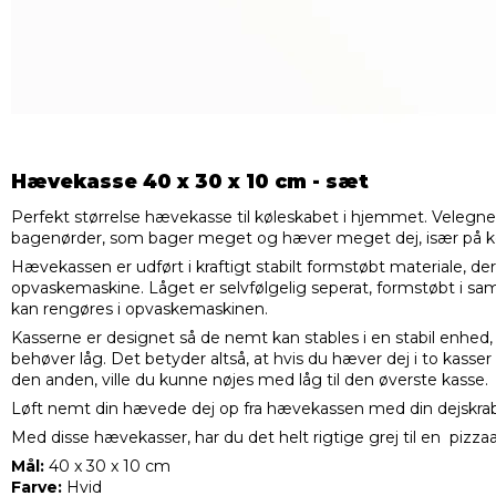
Hævekasse 40 x 30 x 10 cm - sæt
Perfekt størrelse hævekasse til køleskabet i hjemmet. Velegnet
bagenørder, som bager meget og hæver meget dej, især på k
Hævekassen er udført i kraftigt stabilt formstøbt materiale, der 
opvaskemaskine. Låget er selvfølgelig seperat, formstøbt i sam
kan rengøres i opvaskemaskinen.
Kasserne er designet så de nemt kan stables i en stabil enhed
behøver låg. Det betyder altså, at hvis du hæver dej i to kasse
den anden, ville du kunne nøjes med låg til den øverste kasse.
Løft nemt din hævede dej op fra hævekassen med din dejskrab
Med disse hævekasser, har du det helt rigtige grej til en pizz
Mål:
40 x 30 x 10 cm
Farve:
Hvid