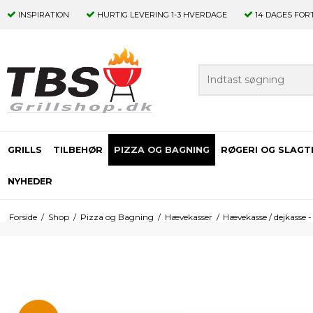
INSPIRATION
HURTIG LEVERING
1-3 HVERDAGE
14 DAGES
FOR
GRILLS
TILBEHØR
PIZZA OG BAGNING
RØGERI OG SLAGT
NYHEDER
Forside
/
Shop
/
Pizza og Bagning
/
Hævekasser
/
Hævekasse / dejkasse -