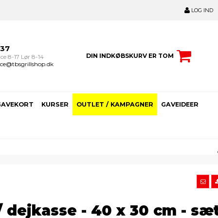
LOG IND
237
DIN INDKØBSKURV ER TOM
ce 8-17 Lør 8-14
ce@tbsgrillshop.dk
GAVEKORT
KURSER
OUTLET / KAMPAGNER
GAVEIDEER
dejkasse - 40 x 30 cm - sæ