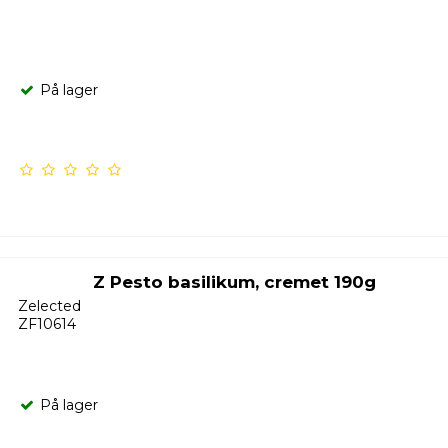
På lager
Z Pesto basilikum, cremet 190g
Zelected
ZF10614
På lager