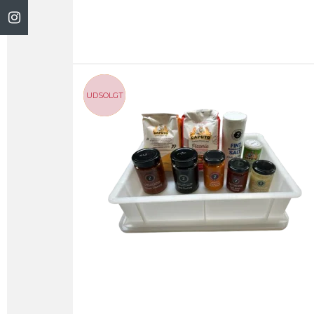
UDSOLGT
-17%