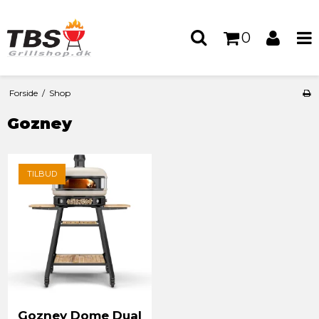
0
Forside
/
Shop
Gozney
TILBUD
Gozney Dome Dual