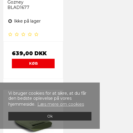
Gozney
BLAD1677
Ikke på lager
639,00 DKK
KØB
Vi bruger cookies for at sikre, at du får
den bedste oplevelse på vores
hjemmeside.
Læs mere om cookies
Ok