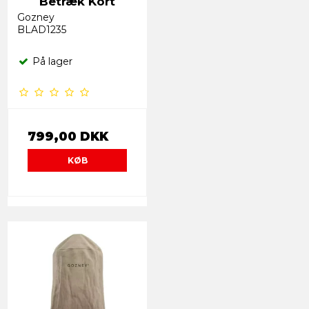
Betræk Kort
Gozney
BLAD1235
På lager
799,00 DKK
KØB