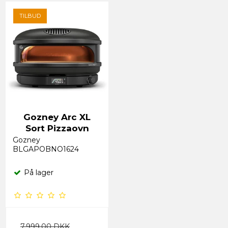
TILBUD
Gozney Arc XL
Sort Pizzaovn
Gozney
BLGAPOBNO1624
På lager
7.999,00 DKK