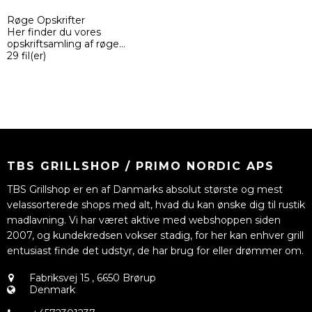
Røge Opskrifter
Her finder du vores
opskriftsamling af røge...
29
fil(er)
TBS GRILLSHOP / PRIMO NORDIC APS
TBS Grillshop er en af Danmarks absolut største og mest
velassorterede shops med alt, hvad du kan ønske dig til rustik
madlavning. Vi har været aktive med webshoppen siden
2007, og kundekredsen vokser stadig, for her kan enhver grill
entusiast finde det udstyr, de har brug for eller drømmer om.
Fabriksvej 15
,
6650 Brørup
Denmark