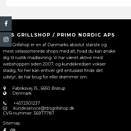
TBS GRILLSHOP / PRIMO NORDIC APS
TBS Grillshop er en af Danmarks absolut største og
mest velassorterede shops med alt, hvad du kan ønske
dig til rustik madlavning. Vi har været aktive med
webshoppen siden 2007, og kundekredsen vokser
stadig, for her kan enhver grill entusiast finde det
udstyr, de har brug for eller drømmer om.
Fabriksvej 15
,
6650 Brørup
Denmark
+4572301237
kundeservice@tbsgrillshop.dk
CVR-nummer
:
36977787
Sitemap