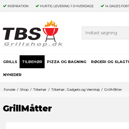
INSPIRATION
HURTIG LEVERING
1-3 HVERDAGE
14 DAGES
FOR
GRILLS
TILBEHØR
PIZZA OG BAGNING
RØGERI OG SLAGT
NYHEDER
Forside
/
Shop
/
Tilbehør
/
Tilbehør, Gadgets og Værktøj
/
GrillMåtter
GrillMåtter