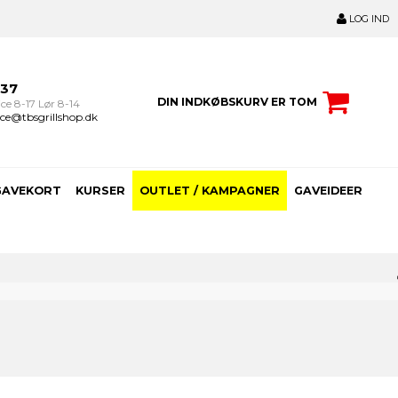
LOG IND
237
DIN INDKØBSKURV ER TOM
ce 8-17 Lør 8-14
ce@tbsgrillshop.dk
GAVEKORT
KURSER
OUTLET / KAMPAGNER
GAVEIDEER