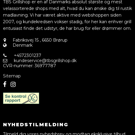
TBS Grillshop er en af Danmarks absolut største og mest
velassorterede shops med alt, hvad du kan ønske dig til rustik
madlavning. Vi har været aktive med webshoppen siden
2007, og kundekredsen vokser stadig, for her kan enhver grill
entusiast finde det udstyr, de har brug for eller drømmer om.
Fabriksvej 15
,
6650 Brørup
Denmark
+4572301237
kundeservice@tbsgrillshop.dk
CVR-nummer
:
36977787
Sitemap
NYHEDSTILMELDING
Tilmeld dig vores nyhedsbrev og modtag eksklusive tilbud