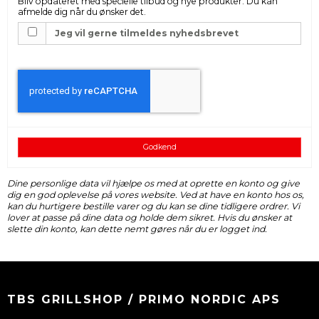
Bliv opdateret med specielle tilbud og nye produkter. Du kan
afmelde dig når du ønsker det.
Jeg vil gerne tilmeldes nyhedsbrevet
Godkend
Dine personlige data vil hjælpe os med at oprette en konto og give
dig en god oplevelse på vores website. Ved at have en konto hos os,
kan du hurtigere bestille varer og du kan se dine tidligere ordrer. Vi
lover at passe på dine data og holde dem sikret. Hvis du ønsker at
slette din konto, kan dette nemt gøres når du er logget ind.
TBS GRILLSHOP / PRIMO NORDIC APS