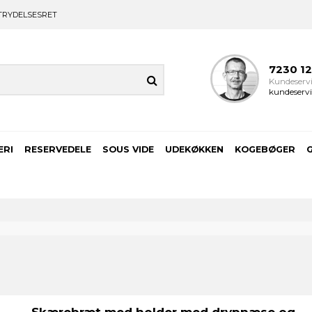
TRYDELSESRET
7230 1
Kundeservi
kundeservi
ERI
RESERVEDELE
SOUS VIDE
UDEKØKKEN
KOGEBØGER
Skærebræt med holder med drypnæse og