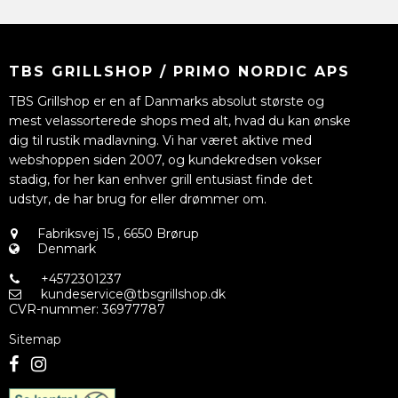
TBS GRILLSHOP / PRIMO NORDIC APS
TBS Grillshop er en af Danmarks absolut største og
mest velassorterede shops med alt, hvad du kan ønske
dig til rustik madlavning. Vi har været aktive med
webshoppen siden 2007, og kundekredsen vokser
stadig, for her kan enhver grill entusiast finde det
udstyr, de har brug for eller drømmer om.
Fabriksvej 15
,
6650 Brørup
Denmark
+4572301237
kundeservice@tbsgrillshop.dk
CVR-nummer
:
36977787
Sitemap