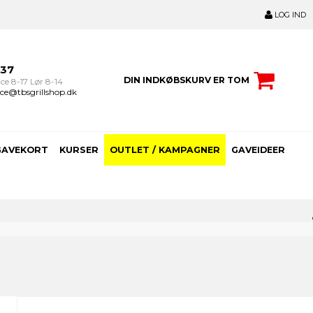
LOG IND
237
DIN INDKØBSKURV ER TOM
ce 8-17 Lør 8-14
ce@tbsgrillshop.dk
GAVEKORT
KURSER
OUTLET / KAMPAGNER
GAVEIDEER