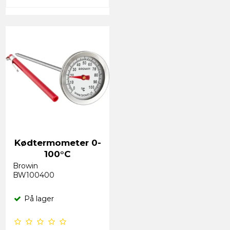
Kødtermometer 0-
100°C
Browin
BW100400
På lager