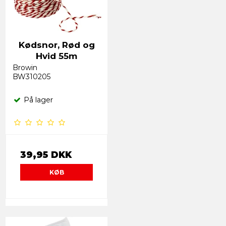
Kødsnor, Rød og
Hvid 55m
Browin
BW310205
På lager
39,95 DKK
KØB