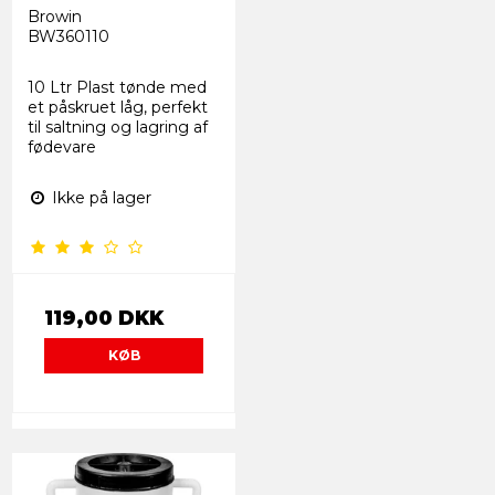
Browin
BW360110
10 Ltr Plast tønde med
et påskruet låg, perfekt
til saltning og lagring af
fødevare
Ikke på lager
119,00 DKK
KØB