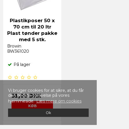
Plastikposer 50 x
70 cm til 20 ltr
Plast tønder pakke
med 5 stk.
Browin
BW361020
På lager
Vi bruger cookies for at sikre, at du får
den bedste oplevelse på vores
35,00 DKK
hjemmeside.
Læs mere om cookies
KØB
Ok