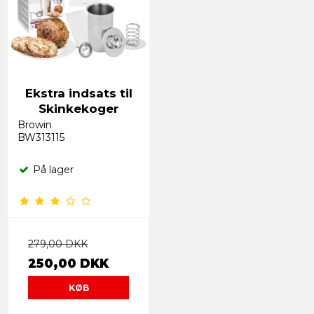
Ekstra indsats til
Skinkekoger
Browin
BW313115
På lager
279,00 DKK
250,00 DKK
KØB