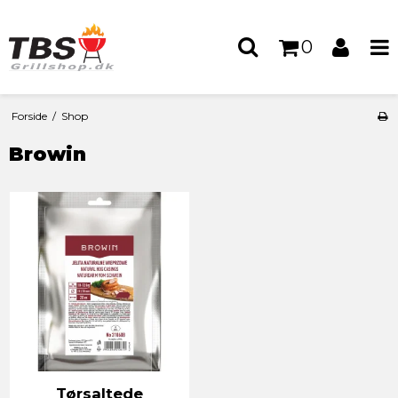
0
Forside
/
Shop
Browin
Tørsaltede