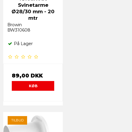
Svinetarme
Ø28/30 mm - 20
mtr
Browin
BW310608
På Lager
89,00 DKK
KØB
TILBUD