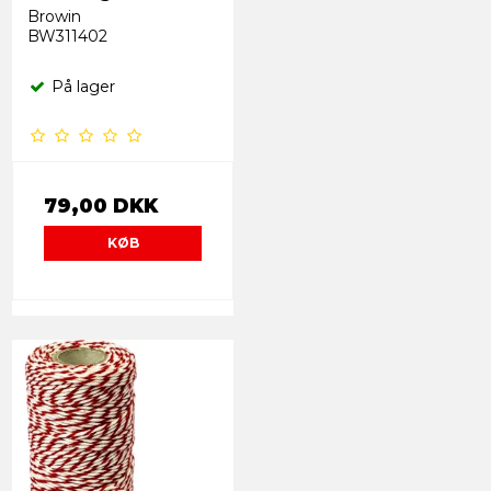
Browin
BW311402
På lager
79,00 DKK
KØB