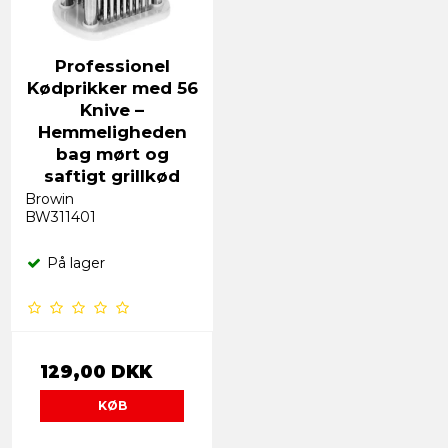
Professionel
Kødprikker med 56
Knive –
Hemmeligheden
bag mørt og
saftigt grillkød
Browin
BW311401
På lager
129,00 DKK
KØB