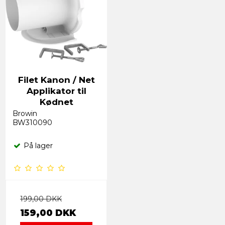
Filet Kanon / Net
Applikator til
Kødnet
Browin
BW310090
På lager
199,00 DKK
159,00 DKK