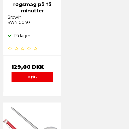
røgsmag på få
minutter
Browin
BW410040
På lager
129,00 DKK
KØB