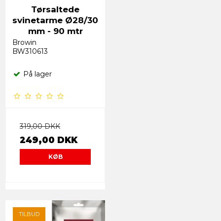
Tørsaltede
svinetarme Ø28/30
mm - 90 mtr
Browin
BW310613
På lager
319,00 DKK
249,00 DKK
KØB
TILBUD