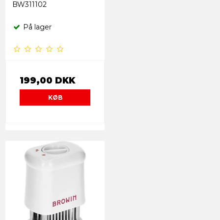
BW311102
På lager
199,00 DKK
KØB