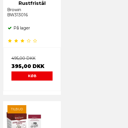
Rustfristål
Browin
BW313016
På lager
495,00 DKK
395,00 DKK
KØB
TILBUD