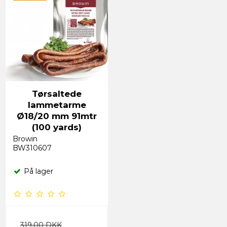
Tørsaltede
lammetarme
Ø18/20 mm 91mtr
(100 yards)
Browin
BW310607
På lager
319,00 DKK