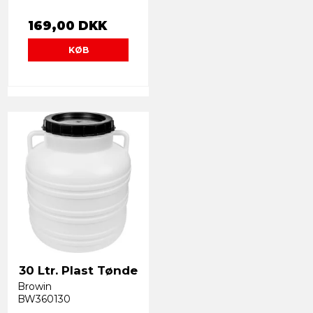
169,00 DKK
KØB
30 Ltr. Plast Tønde
Browin
BW360130