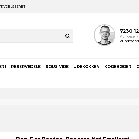
TRYDELSESRET
7230 1
Kundeservi
kundeservi
ERI
RESERVEDELE
SOUS VIDE
UDEKØKKEN
KOGEBØGER
Bon-Fire Poptop, Popcorn Net Emaljeret