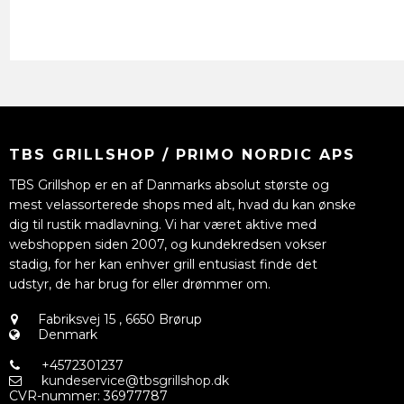
TBS GRILLSHOP / PRIMO NORDIC APS
TBS Grillshop er en af Danmarks absolut største og
mest velassorterede shops med alt, hvad du kan ønske
dig til rustik madlavning. Vi har været aktive med
webshoppen siden 2007, og kundekredsen vokser
stadig, for her kan enhver grill entusiast finde det
udstyr, de har brug for eller drømmer om.
Fabriksvej 15
,
6650 Brørup
Denmark
+4572301237
kundeservice@tbsgrillshop.dk
CVR-nummer
:
36977787