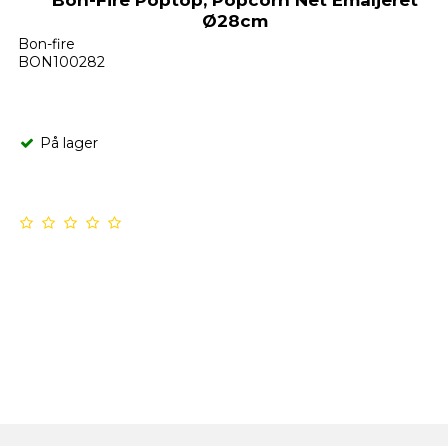
Ø28cm
Bon-fire
BON100282
På lager