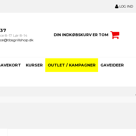
LOG IND
237
DIN INDKØBSKURV ER TOM
ce 8-17 Lør 8-14
ce@tbsgrillshop.dk
GAVEKORT
KURSER
OUTLET / KAMPAGNER
GAVEIDEER