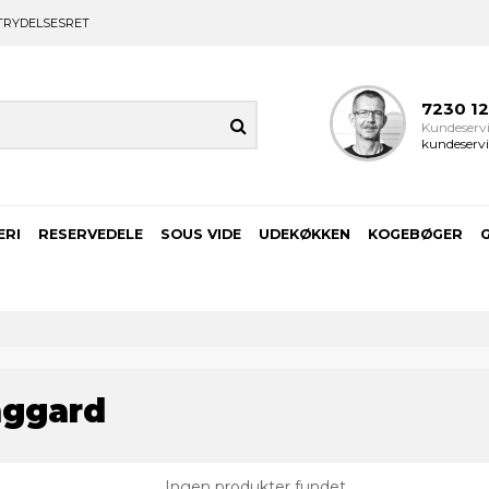
TRYDELSESRET
7230 1
Kundeservi
kundeservi
ERI
RESERVEDELE
SOUS VIDE
UDEKØKKEN
KOGEBØGER
nggard
Ingen produkter fundet.