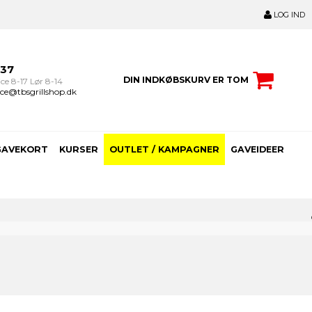
LOG IND
237
DIN INDKØBSKURV ER TOM
ce 8-17 Lør 8-14
ce@tbsgrillshop.dk
GAVEKORT
KURSER
OUTLET / KAMPAGNER
GAVEIDEER