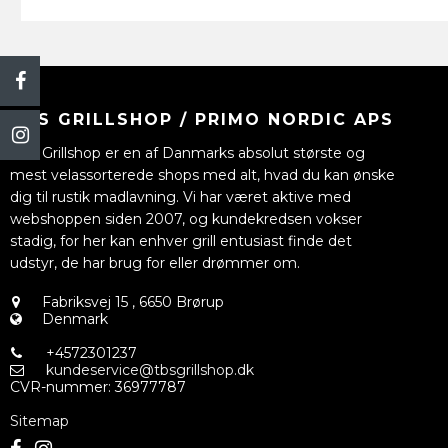
TBS GRILLSHOP / PRIMO NORDIC APS
TBS Grillshop er en af Danmarks absolut største og
mest velassorterede shops med alt, hvad du kan ønske
dig til rustik madlavning. Vi har været aktive med
webshoppen siden 2007, og kundekredsen vokser
stadig, for her kan enhver grill entusiast finde det
udstyr, de har brug for eller drømmer om.
Fabriksvej 15
,
6650 Brørup
Denmark
+4572301237
kundeservice@tbsgrillshop.dk
CVR-nummer
:
36977787
Sitemap