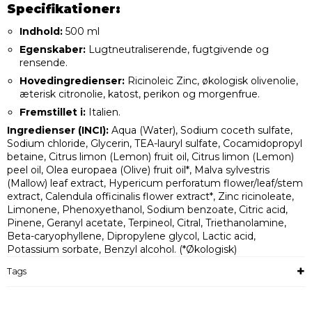
Specifikationer:
Indhold:
500 ml
Egenskaber:
Lugtneutraliserende, fugtgivende og
rensende.
Hovedingredienser:
Ricinoleic Zinc, økologisk olivenolie,
æterisk citronolie, katost, perikon og morgenfrue.
Fremstillet i:
Italien.
Ingredienser (INCI):
Aqua (Water), Sodium coceth sulfate,
Sodium chloride, Glycerin, TEA-lauryl sulfate, Cocamidopropyl
betaine, Citrus limon (Lemon) fruit oil, Citrus limon (Lemon)
peel oil, Olea europaea (Olive) fruit oil*, Malva sylvestris
(Mallow) leaf extract, Hypericum perforatum flower/leaf/stem
extract, Calendula officinalis flower extract*, Zinc ricinoleate,
Limonene, Phenoxyethanol, Sodium benzoate, Citric acid,
Pinene, Geranyl acetate, Terpineol, Citral, Triethanolamine,
Beta-caryophyllene, Dipropylene glycol, Lactic acid,
Potassium sorbate, Benzyl alcohol. (*Økologisk)
Tags