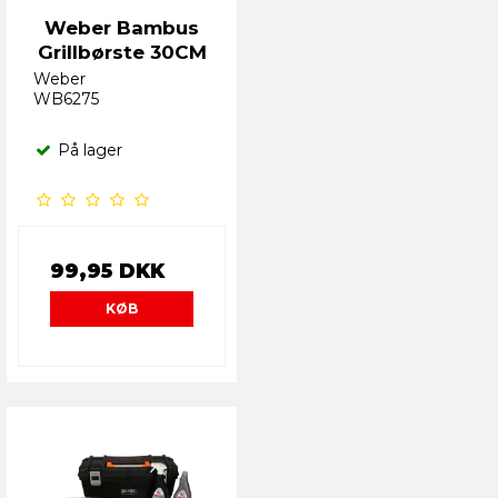
Weber Bambus
Grillbørste 30CM
Weber
WB6275
På lager
99,95 DKK
KØB