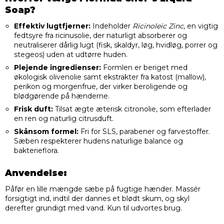
Soap?
Effektiv lugtfjerner:
Indeholder
Ricinoleic Zinc
, en vigtig
fedtsyre fra ricinusolie, der naturligt absorberer og
neutraliserer dårlig lugt (fisk, skaldyr, løg, hvidløg, porrer og
stegeos) uden at udtørre huden.
Plejende ingredienser:
Formlen er beriget med
økologisk olivenolie samt ekstrakter fra katost (mallow),
perikon og morgenfrue, der virker beroligende og
blødgørende på hænderne.
Frisk duft:
Tilsat ægte æterisk citronolie, som efterlader
en ren og naturlig citrusduft.
Skånsom formel:
Fri for SLS, parabener og farvestoffer.
Sæben respekterer hudens naturlige balance og
bakterieflora.
Anvendelse:
Påfør en lille mængde sæbe på fugtige hænder. Massér
forsigtigt ind, indtil der dannes et blødt skum, og skyl
derefter grundigt med vand. Kun til udvortes brug.