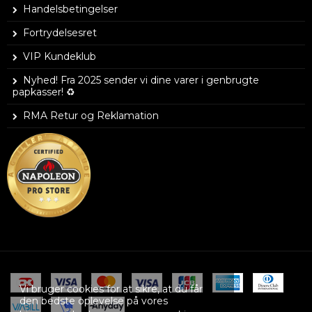
Handelsbetingelser
Fortrydelsesret
VIP Kundeklub
Nyhed! Fra 2025 sender vi dine varer i genbrugte
papkasser! ♻️
RMA Retur og Reklamation
Vi bruger cookies for at sikre, at du får
den bedste oplevelse på vores