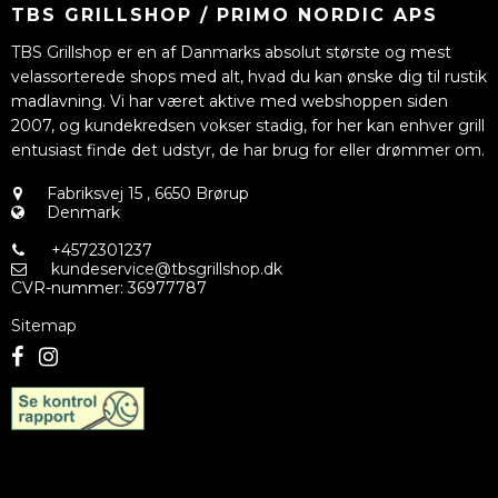
TBS GRILLSHOP / PRIMO NORDIC APS
TBS Grillshop er en af Danmarks absolut største og mest
velassorterede shops med alt, hvad du kan ønske dig til rustik
madlavning. Vi har været aktive med webshoppen siden
2007, og kundekredsen vokser stadig, for her kan enhver grill
entusiast finde det udstyr, de har brug for eller drømmer om.
Fabriksvej 15
,
6650 Brørup
Denmark
+4572301237
kundeservice@tbsgrillshop.dk
CVR-nummer
:
36977787
Sitemap