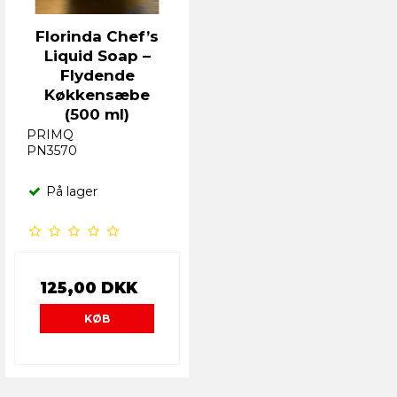
Florinda Chef’s
Liquid Soap –
Flydende
Køkkensæbe
(500 ml)
PRIMQ
PN3570
På lager
125,00 DKK
KØB