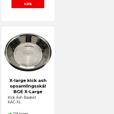
KØB
X-large kick ash
opsamlingsskål
BGE X-Large
Kick Ash Basket
KAC-XL
På lager