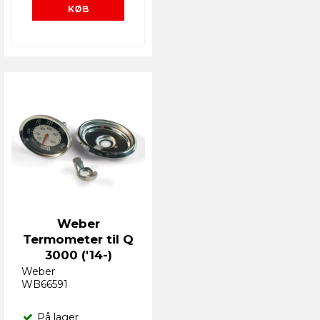
KØB
Weber
Termometer til Q
3000 ('14-)
Weber
WB66591
På lager