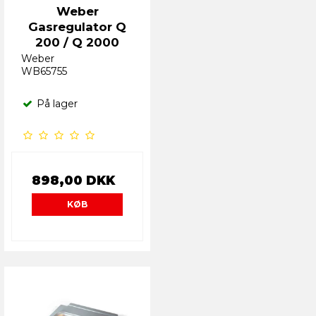
Weber
Gasregulator Q
200 / Q 2000
Weber
WB65755
På lager
898,00 DKK
KØB