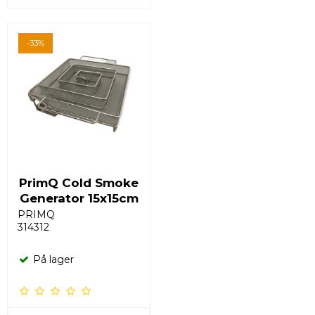
-33%
PrimQ Cold Smoke
Generator 15x15cm
PRIMQ
314312
På lager