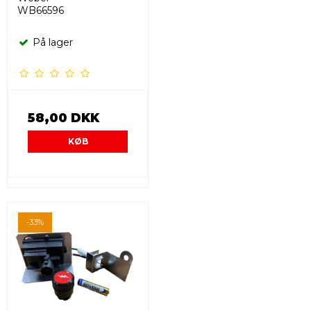
WB66596
På lager
58,00 DKK
KØB
-33%