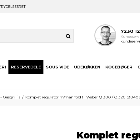
TRYDELSESRET
7230 1
Kundeservi
kundeservi
ERI
RESERVEDELE
SOUS VIDE
UDEKØKKEN
KOGEBØGER
- Gasgrill`s
/
Komplet regulator m/manifold til Weber Q 300 / Q 320 (8040
Komplet regu