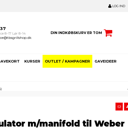
LOG IND
237
DIN INDKØBSKURV ER TOM
ce 8-17 Lør 8-14
ce@tbsgrillshop.dk
GAVEKORT
KURSER
OUTLET / KAMPAGNER
GAVEIDEER
6)
lator m/manifold til Weber