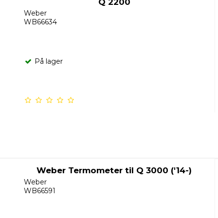
Q 2200
Weber
WB66634
På lager
Weber Termometer til Q 3000 ('14-)
Weber
WB66591