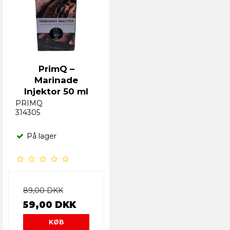
PrimQ –
Marinade
Injektor 50 ml
PRIMQ
314305
På lager
89,00 DKK
59,00 DKK
KØB