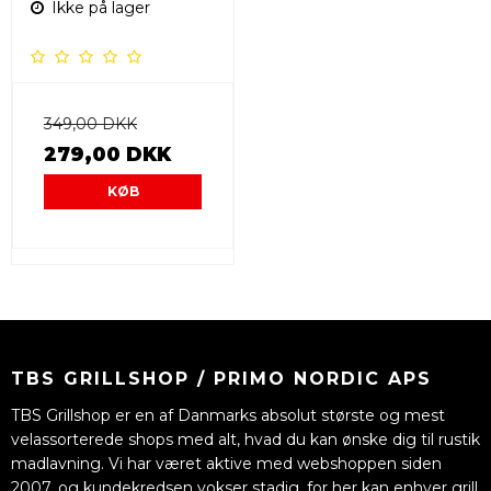
Ikke på lager
349,00 DKK
279,00 DKK
KØB
TBS GRILLSHOP / PRIMO NORDIC APS
TBS Grillshop er en af Danmarks absolut største og mest
velassorterede shops med alt, hvad du kan ønske dig til rustik
madlavning. Vi har været aktive med webshoppen siden
2007, og kundekredsen vokser stadig, for her kan enhver grill