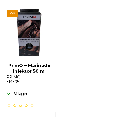
-0%
PrimQ – Marinade
Injektor 50 ml
PRIMQ
314305
På lager