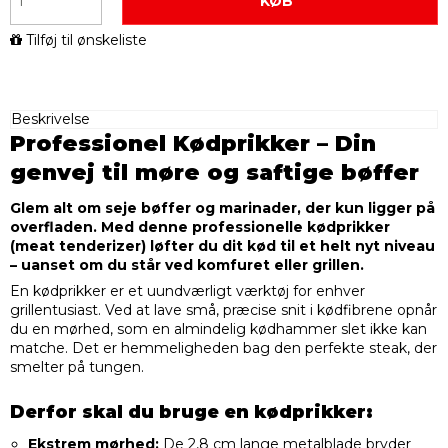
KØB
Tilføj til ønskeliste
Beskrivelse
Professionel Kødprikker – Din
genvej til møre og saftige bøffer
Glem alt om seje bøffer og marinader, der kun ligger på
overfladen. Med denne professionelle kødprikker
(meat tenderizer) løfter du dit kød til et helt nyt niveau
– uanset om du står ved komfuret eller grillen.
En kødprikker er et uundværligt værktøj for enhver
grillentusiast. Ved at lave små, præcise snit i kødfibrene opnår
du en mørhed, som en almindelig kødhammer slet ikke kan
matche. Det er hemmeligheden bag den perfekte steak, der
smelter på tungen.
Derfor skal du bruge en kødprikker:
Ekstrem mørhed:
De 2,8 cm lange metalblade bryder