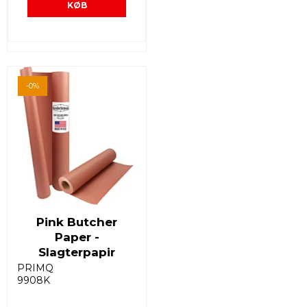
KØB
-0%
Pink Butcher
Paper -
Slagterpapir
PRIMQ
9908K