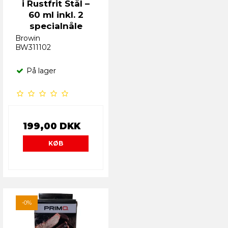
i Rustfrit Stål –
60 ml inkl. 2
specialnåle
Browin
BW311102
På lager
199,00 DKK
KØB
-0%