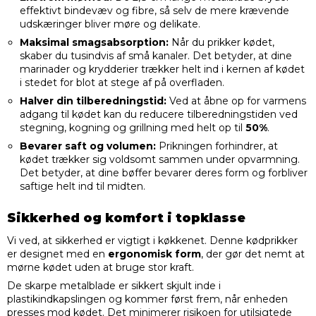
effektivt bindevæv og fibre, så selv de mere krævende
udskæringer bliver møre og delikate.
Maksimal smagsabsorption:
Når du prikker kødet,
skaber du tusindvis af små kanaler. Det betyder, at dine
marinader og krydderier trækker helt ind i kernen af kødet
i stedet for blot at stege af på overfladen.
Halver din tilberedningstid:
Ved at åbne op for varmens
adgang til kødet kan du reducere tilberedningstiden ved
stegning, kogning og grillning med helt op til
50%
.
Bevarer saft og volumen:
Prikningen forhindrer, at
kødet trækker sig voldsomt sammen under opvarmning.
Det betyder, at dine bøffer bevarer deres form og forbliver
saftige helt ind til midten.
Sikkerhed og komfort i topklasse
Vi ved, at sikkerhed er vigtigt i køkkenet. Denne kødprikker
er designet med en
ergonomisk form
, der gør det nemt at
mørne kødet uden at bruge stor kraft.
De skarpe metalblade er sikkert skjult inde i
plastikindkapslingen og kommer først frem, når enheden
presses mod kødet. Det minimerer risikoen for utilsigtede