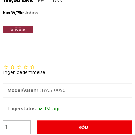
159,00 DKK
199,00 DKK
Ingen bedømmelse
Model/Varenr.:
BW310090
Lagerstatus:
På lager
KØB