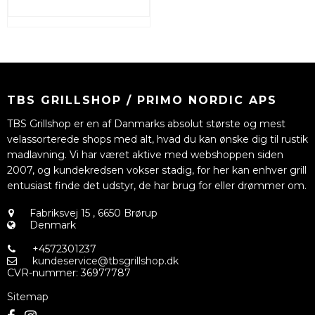
TBS GRILLSHOP / PRIMO NORDIC APS
TBS Grillshop er en af Danmarks absolut største og mest
velassorterede shops med alt, hvad du kan ønske dig til rustik
madlavning. Vi har været aktive med webshoppen siden
2007, og kundekredsen vokser stadig, for her kan enhver grill
entusiast finde det udstyr, de har brug for eller drømmer om.
Fabriksvej 15
,
6650 Brørup
Denmark
+4572301237
kundeservice@tbsgrillshop.dk
CVR-nummer
:
36977787
Sitemap