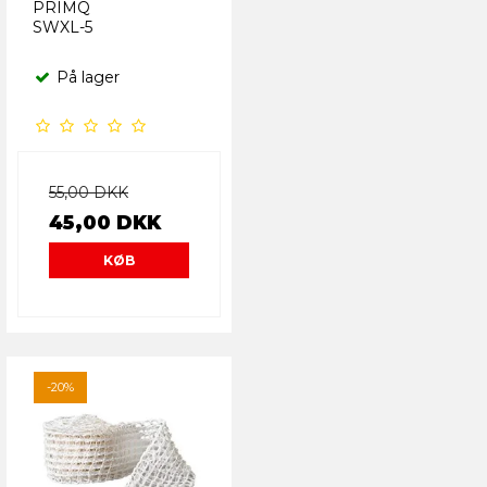
PRIMQ
SWXL-5
På lager
55,00 DKK
45,00 DKK
KØB
-20%