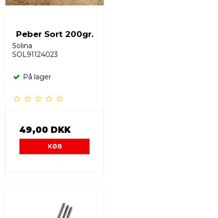
Peber Sort 200gr.
Solina
SOL91124023
På lager
49,00 DKK
KØB