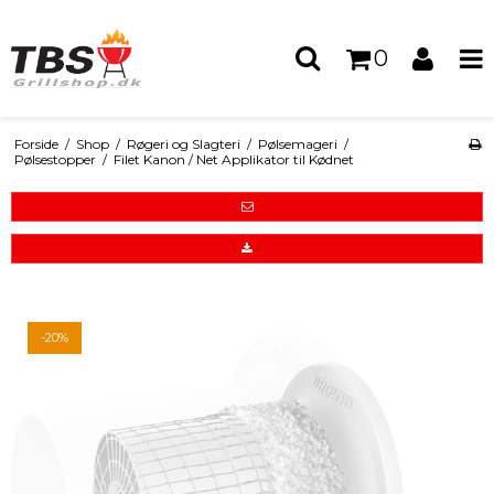
0
Forside
/
Shop
/
Røgeri og Slagteri
/
Pølsemageri
/
Pølsestopper
/
Filet Kanon / Net Applikator til Kødnet
-20%