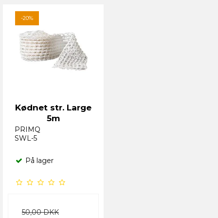
-20%
Kødnet str. Large
5m
PRIMQ
SWL-5
På lager
50,00 DKK