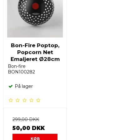
Bon-Fire Poptop,
Popcorn Net
Emaljeret Ø28cm
Bon-fire
BON100282
På lager
299,00 DKK
50,00 DKK
KØB