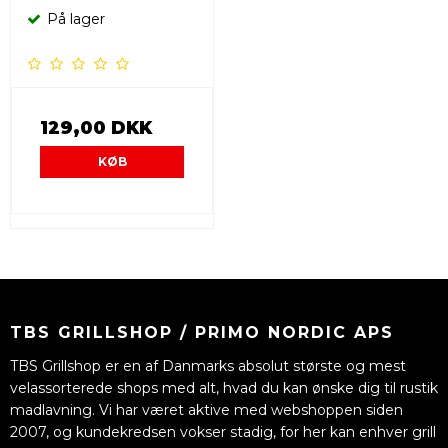
På lager
129,00 DKK
KØB
TBS GRILLSHOP / PRIMO NORDIC APS
TBS Grillshop er en af Danmarks absolut største og mest
velassorterede shops med alt, hvad du kan ønske dig til rustik
madlavning. Vi har været aktive med webshoppen siden
2007, og kundekredsen vokser stadig, for her kan enhver grill