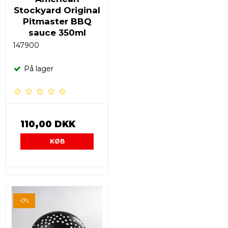
Stockyard Original
Pitmaster BBQ
sauce 350ml
147900
På lager
110,00 DKK
KØB
-0%