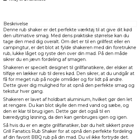
Beskrivelse
Denne rub shaker er det perfekte værktøj til at give dit kød
den ultimative smag. Med dens praktiske størrelse kan du
tage den med dig overalt. Om det er til en grillfest eller en
campingtur, er det blot at fylde shakeren med din foretrukne
rub, lukke låget og ryste den over din mad. På den måde
sikrer du en jævn fordeling af smagen.
Shakeren er specielt designet til grillfanatikere, der elsker at
tilføje en lækker rub til deres kød. Den sikrer, at du undgår at
få for meget rub på nogle områder og for lidt på andre.
Dette giver dig mulighed for at opnå den perfekte smag og
tekstur hver gang.
Shakeren er lavet af holdbart aluminium, hvilket gør den let
at rengøre. Du kan blot skylle den med vand og sæbe, og
den er klar til brug igen. Dette gør det også til en
bæredygtig løsning, da den kan genbruges igen og igen.
Så hvis du er en ægte grillfanatiker, bør du helt sikkert prøve
Grill Fanatics Rub Shaker for at opnå den perfekte fordeling
af din favorit BBQ rub på din mad. Du vil ikke fortryde det.