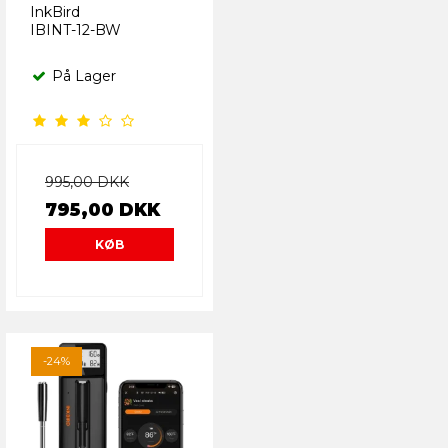
InkBird
IBINT-12-BW
På Lager
995,00 DKK
795,00 DKK
KØB
-24%