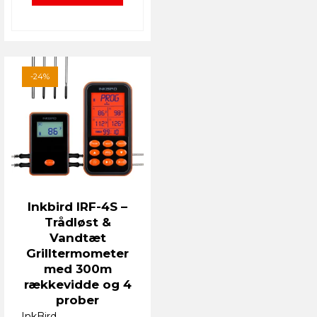
-24%
Inkbird IRF-4S –
Trådløst &
Vandtæt
Grilltermometer
med 300m
rækkevidde og 4
prober
InkBird