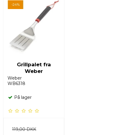
-24%
Grillpalet fra
Weber
Weber
WB6318
På lager
119,00 DKK