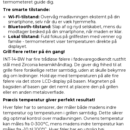
termometeret guide dig.
Tre smarte tilstande:
Wi-Fi-tilstand:
Overvåg madlavningen eksternt på din
smartphone, selv når du er væk hjemmefra.
Bluetooth-tilstand:
Slap af og nyd selskabet, mens du
modtager besked på din smartphone, når maden er klar.
Lokal tilstand:
Fuld fokus på grillfesten med venner og
familie - termometeret viser temperaturen direkte på
displayet.
Grill flere retter på én gang!
INT-14-BW har fire trådløse følere i fødevaregodkendt rustfrit
stål med Zirconia keramikhåndtag. De giver dig frihed til at
grille flere forskellige retter samtidig, uden at skulle bekymre
dig om ledninger. Hold øje med temperaturen på alle fire
følere via det store LCD-display på basen. Magneten på
bagsiden af basen gør det nemt at placere den på grillen
eller en anden metaloverflade.
Præcis temperatur giver perfekt resultat!
Hver føler har to sensorer, der måler både madens indre
temperatur og temperaturen i grillen samtidig. Dette sikrer
dig optimal kontrol over madlavningen. Ovnens temperatur
kan måles fra 0-300°C, mens madens indre temperatur kan
måles fra -10 til 100°C. Hver føler har en utrolig høj