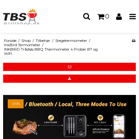
0
Forside
/
Shop
/
Tilbehør
/
Stegetermometer
/
InkBird Termometer
/
INKBIRD Trådløs BBQ Thermometer 4 Prober BT og
WIFI
-24%