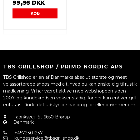
99,95 DKK
KØB
TBS GRILLSHOP / PRIMO NORDIC APS
TBS Grillshop er en af Danmarks absolut største og mest
velassorterede shops med alt, hvad du kan ønske dig til rustik
madlavning. Vi har været aktive med webshoppen siden
2007, og kundekredsen vokser stadig, for her kan enhver grill
entusiast finde det udstyr, de har brug for eller drømmer om.
Fabriksvej 15
,
6650 Brørup
Denmark
+4572301237
kundeservice@tbsgrillshop.dk