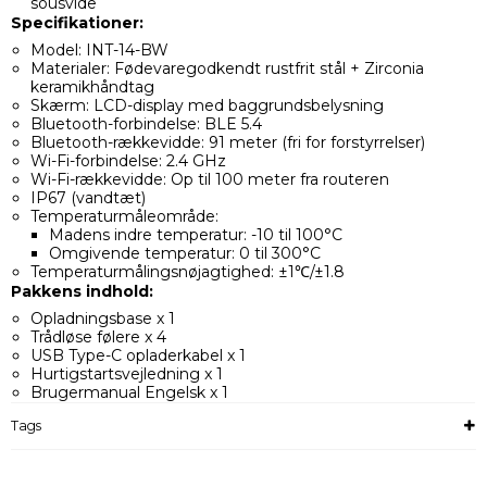
sousvide
Specifikationer:
Model: INT-14-BW
Materialer: Fødevaregodkendt rustfrit stål + Zirconia
keramikhåndtag
Skærm: LCD-display med baggrundsbelysning
Bluetooth-forbindelse: BLE 5.4
Bluetooth-rækkevidde: 91 meter (fri for forstyrrelser)
Wi-Fi-forbindelse: 2.4 GHz
Wi-Fi-rækkevidde: Op til 100 meter fra routeren
IP67 (vandtæt)
Temperaturmåleområde:
Madens indre temperatur: -10 til 100°C
Omgivende temperatur: 0 til 300°C
Temperaturmålingsnøjagtighed: ±1℃/±1.8
Pakkens indhold:
Opladningsbase x 1
Trådløse følere x 4
USB Type-C opladerkabel x 1
Hurtigstartsvejledning x 1
Brugermanual Engelsk x 1
Tags