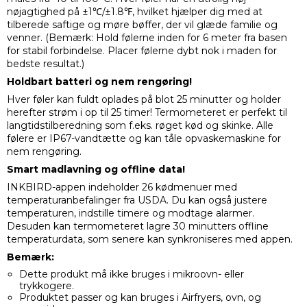
nøjagtighed på ±1℃/±1.8℉, hvilket hjælper dig med at
tilberede saftige og møre bøffer, der vil glæde familie og
venner. (Bemærk: Hold følerne inden for 6 meter fra basen
for stabil forbindelse. Placer følerne dybt nok i maden for
bedste resultat.)
Holdbart batteri og nem rengøring!
Hver føler kan fuldt oplades på blot 25 minutter og holder
herefter strøm i op til 25 timer! Termometeret er perfekt til
langtidstilberedning som f.eks. røget kød og skinke. Alle
følere er IP67-vandtætte og kan tåle opvaskemaskine for
nem rengøring.
Smart madlavning og offline data!
INKBIRD-appen indeholder 26 kødmenuer med
temperaturanbefalinger fra USDA. Du kan også justere
temperaturen, indstille timere og modtage alarmer.
Desuden kan termometeret lagre 30 minutters offline
temperaturdata, som senere kan synkroniseres med appen.
Bemærk:
Dette produkt må ikke bruges i mikroovn- eller
trykkogere.
Produktet passer og kan bruges i Airfryers, ovn, og