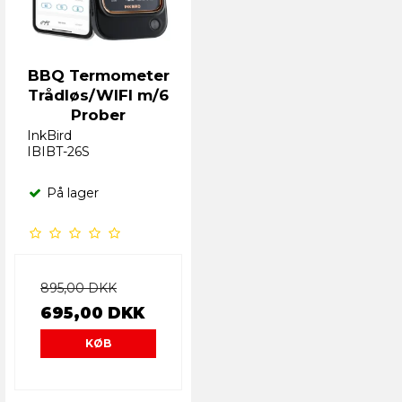
BBQ Termometer
Trådløs/WIFI m/6
Prober
InkBird
IBIBT-26S
På lager
895,00 DKK
695,00 DKK
KØB