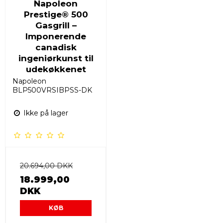
Napoleon
Prestige® 500
Gasgrill –
Imponerende
canadisk
ingeniørkunst til
udekøkkenet
Napoleon
BLP500VRSIBPSS-DK
Ikke på lager
20.694,00 DKK
18.999,00
DKK
KØB