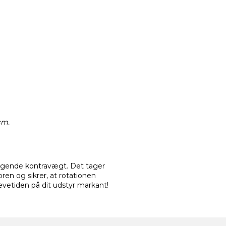
cm.
følgende kontravægt. Det tager
oren og sikrer, at rotationen
evetiden på dit udstyr markant!