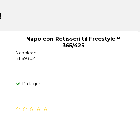
R
Napoleon Rotisseri til Freestyle™
365/425
Napoleon
BL69302
På lager