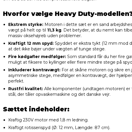
Hvorfor vælge Heavy Duty-modellen
Ekstrem styrke:
Motoren i dette sæt er en sand arbejdshes
vægt på helt op til
11,3 kg
. Det betyder, at du nemt kan tilbe
massiv oksehøjreb uden problemer.
Kraftigt 12 mm spyd:
Spyddet er ekstra tykt (12 mm mod de
at det ikke bøjer under vægten af tunge stege.
Fire kødgafler medfølger:
Som standard får du her fire gafle
muligt at fiksere to kyllinger eller flere mindre stege på spy
Inkluderer kontravægt:
For at skåne motoren og sikre en 
asymmetriske stege, medfølger en kontravægt, der hjælper
perfekt.
Rustfri kvalitet:
Alle komponenter (undtagen motoren) er frem
stål, der tåler opvaskemaskine og det danske vejr.
Sættet indeholder:
Kraftig 230V motor med 1,8 m ledning.
Kraftigt rotisserispyd (Ø: 12 mm, Længde: 87 cm).