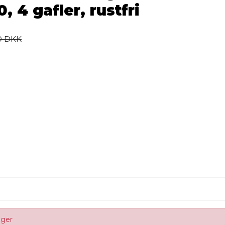
 4 gafler, rustfri
00 DKK
ager