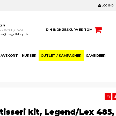
LOG IND
237
DIN INDKØBSKURV ER TOM
ce 8-17 Lør 8-14
ce@tbsgrillshop.dk
GAVEKORT
KURSER
OUTLET / KAMPAGNER
GAVEIDEER
isseri kit, Legend/Lex 485,