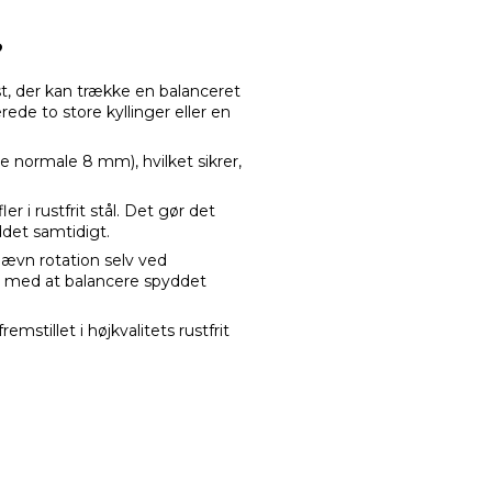
?
t, der kan trække en balanceret
rede to store kyllinger eller en
 normale 8 mm), hvilket sikrer,
r i rustfrit stål. Det gør det
ddet samtidigt.
jævn rotation selv ved
 med at balancere spyddet
stillet i højkvalitets rustfrit