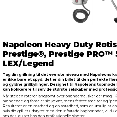
Napoleon Heavy Duty Rotiss
Prestige®, Prestige PRO™ 
LEX/Legend
Tag din grillning til det øverste niveau med Napoleons kr
er ikke bare et spyd; det er din billet til den perfekte f
og gyldne grillkyllinger. Designet til Napoleons topmodell
kan kokkerere til selv de største selskaber med professio
Når stegen roterer langsomt over brænderne, sker der magi. Kø
hængende og fordeler sig jævnt, mens fedtet smelter og "pens
Resultatet er en mørhed og en sprødhed, som er umulig at opnå
hvis din grill er udstyret med den infrarøde bagbrænder, vil du
om det, du ser hos den professionelle slagter.