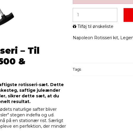
Tilføj til ønskeliste
Napoleon Rotisseri kit, Legen
eri – Til
500 &
Tags
aftigste rotisseri-sæt. Dette
læskesteg, saftige juleænder
er, sikrer dette sæt, at du
nelt resultat.
dets naturlige safter bliver
ler" stegen indefra og ud.
 på en stationær rist. Særligt
 opleve en perfektion, der minder