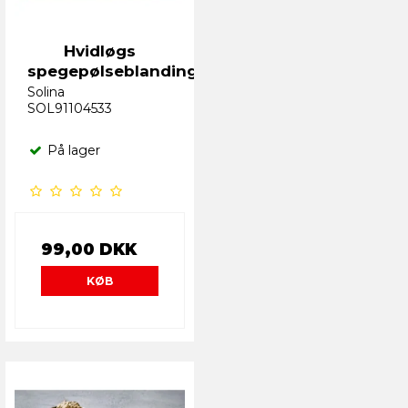
Hvidløgs
spegepølseblanding
Solina
SOL91104533
På lager
99,00 DKK
KØB