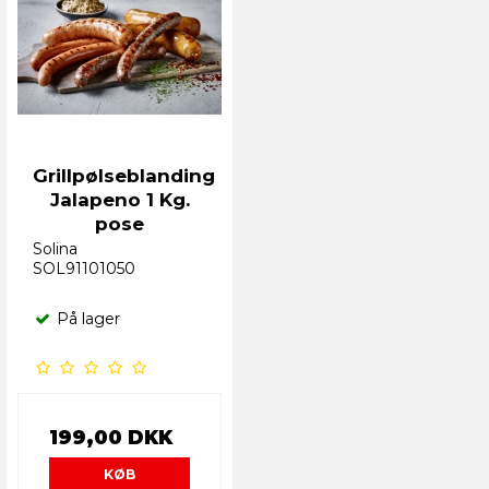
Grillpølseblanding
Jalapeno 1 Kg.
pose
Solina
SOL91101050
På lager
199,00 DKK
KØB