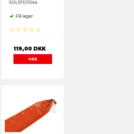
SOL91101044
På lager
119,00 DKK
KØB