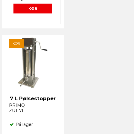
KØB
-20%
7 L Pølsestopper
PRIMQ
ZUT-7L
På lager