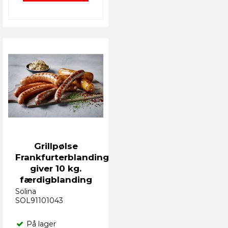
Grillpølse
Frankfurterblanding
giver 10 kg.
færdigblanding
Solina
SOL91101043
På lager