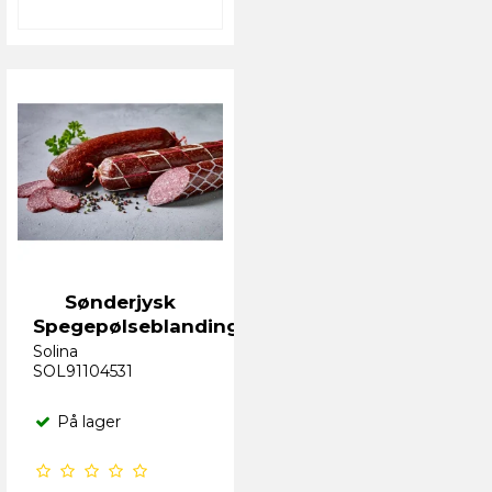
Sønderjysk
Spegepølseblanding
Solina
SOL91104531
På lager