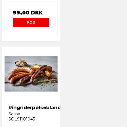
99,00 DKK
KØB
Ringriderpølseblanding
Solina
SOL91101045