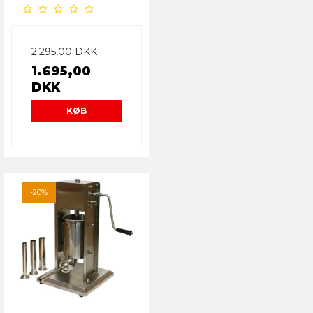
2.295,00 DKK
1.695,00
DKK
KØB
-20%