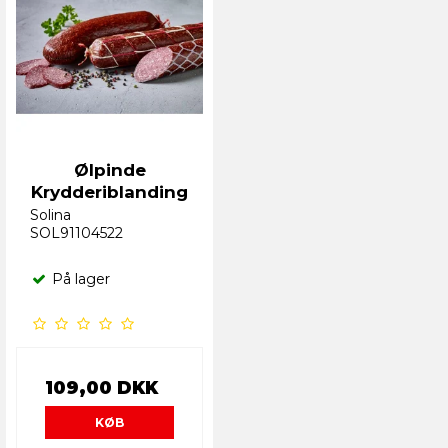
Ølpinde
Krydderiblanding
Solina
SOL91104522
På lager
109,00 DKK
KØB