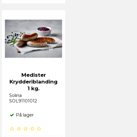
Medister
Krydderiblanding
1 kg.
Solina
SOL91101012
På lager