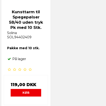
Kunsttarm til
Spegepølser
58/40 uden tryk
Pk med 10 Stk.
Solina
SOL94402409
Pakke med 10 stk.
På lager
119,00 DKK
KØB