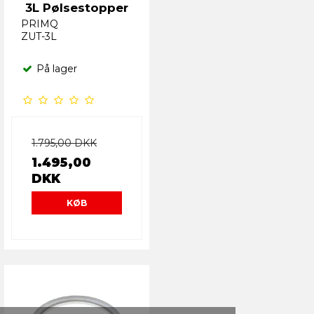
3L Pølsestopper
PRIMQ
ZUT-3L
På lager
1.795,00 DKK
1.495,00
DKK
KØB