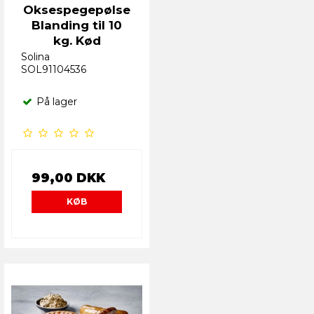
Oksespegepølse
Blanding til 10
kg. Kød
Solina
SOL91104536
På lager
99,00 DKK
KØB