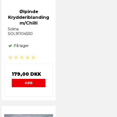
Ølpinde
Krydderiblanding
m/Chilli
Solina
SOL91104530
På lager
179,00 DKK
KØB