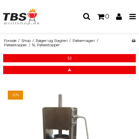
0
Forside
/
Shop
/
Røgeri og Slagteri
/
Pølsemageri
/
Pølsestopper
/
5L Pølsestopper
-20%