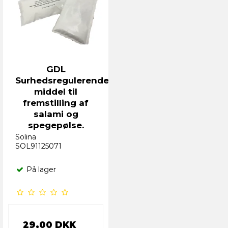
GDL
Surhedsregulerende
middel til
fremstilling af
salami og
spegepølse.
Solina
SOL91125071
På lager
29,00 DKK