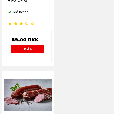
BW310606
På lager
89,00 DKK
KØB