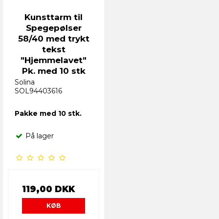
Kunsttarm til
Spegepølser
58/40 med trykt
tekst
"Hjemmelavet"
Pk. med 10 stk
Solina
SOL94403616
Pakke med 10 stk.
På lager
119,00 DKK
KØB