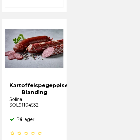
Kartoffelspegepølse
Blanding
Solina
SOL91104532
På lager