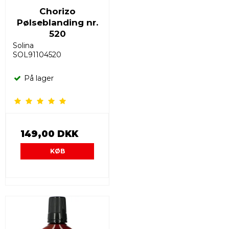
Chorizo
Pølseblanding nr.
520
Solina
SOL91104520
På lager
149,00 DKK
KØB