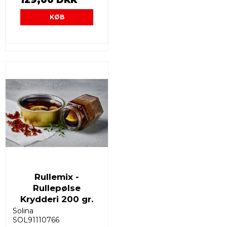
KØB
Rullemix -
Rullepølse
Krydderi 200 gr.
Solina
SOL91110766