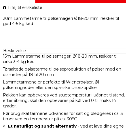
Tilføj til ønskeliste
20m Lammetarme til pølsemageri Ø18-20 mm, rækker til
god 4-5 kg kød
Beskrivelse
15m Lammetarme til pølsemageri Ø18-20 mm, rækker til
cirka 3-4 kg kød
Tørsaltede pølsetarme til pølseproduktion af pølser med en
diameter på 18 til 20 mm
Lammetarmene er perfekte til Wienerpølser, Øl-
pølserringridder eller den spanske chorizopølse.
Pakken kan opbevares ved stuetemperatur i uåbnet tilstand,
efter åbning, skal den opbevares på køl ved 0 til maks 14
grader.
Før brug skal tarmene udvandes for salt og blødgøres i ca. 3
timer ved en temperatur på ca. 30°C.
Et naturligt og sundt alternativ
- ved at lave dine egne