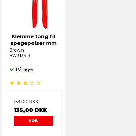
Klemme tang til
spegepølser mm
Browin
BW313313
På lager
159,00 DKK
135,00 DKK
KØB