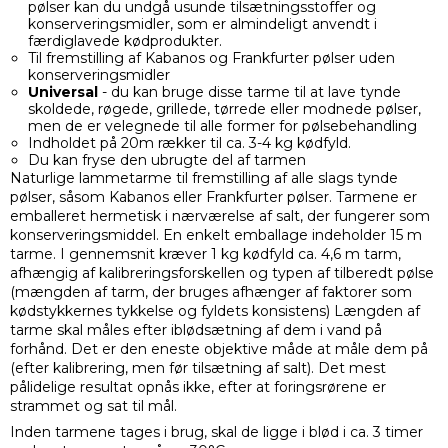
pølser kan du undgå usunde tilsætningsstoffer og
konserveringsmidler, som er almindeligt anvendt i
færdiglavede kødprodukter.
Til fremstilling af Kabanos og Frankfurter pølser uden
konserveringsmidler
Universal
- du kan bruge disse tarme til at lave tynde
skoldede, røgede, grillede, tørrede eller modnede pølser,
men de er velegnede til alle former for pølsebehandling
Indholdet på 20m rækker til ca. 3-4 kg kødfyld.
Du kan fryse den ubrugte del af tarmen
Naturlige lammetarme til fremstilling af alle slags tynde
pølser, såsom Kabanos eller Frankfurter pølser. Tarmene er
emballeret hermetisk i nærværelse af salt, der fungerer som
konserveringsmiddel. En enkelt emballage indeholder 15 m
tarme. I gennemsnit kræver 1 kg kødfyld ca. 4,6 m tarm,
afhængig af kalibreringsforskellen og typen af ​​tilberedt pølse
(mængden af ​​tarm, der bruges afhænger af faktorer som
kødstykkernes tykkelse og fyldets konsistens) Længden af
tarme skal måles efter iblødsætning af dem i vand på
forhånd. Det er den eneste objektive måde at måle dem på
(efter kalibrering, men før tilsætning af salt). Det mest
pålidelige resultat opnås ikke, efter at foringsrørene er
strammet og sat til mål.
Inden tarmene tages i brug, skal de ligge i blød i ca. 3 timer