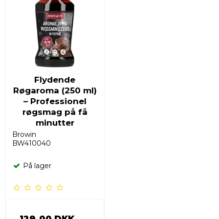
Flydende
Røgaroma (250 ml)
– Professionel
røgsmag på få
minutter
Browin
BW410040
På lager
129,00 DKK