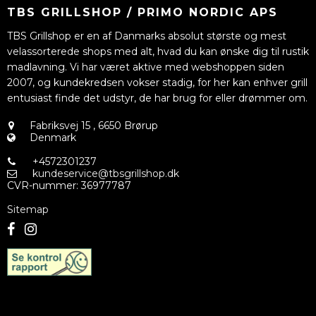
TBS GRILLSHOP / PRIMO NORDIC APS
TBS Grillshop er en af Danmarks absolut største og mest
velassorterede shops med alt, hvad du kan ønske dig til rustik
madlavning. Vi har været aktive med webshoppen siden
2007, og kundekredsen vokser stadig, for her kan enhver grill
entusiast finde det udstyr, de har brug for eller drømmer om.
Fabriksvej 15
,
6650 Brørup
Denmark
+4572301237
kundeservice@tbsgrillshop.dk
CVR-nummer
:
36977787
Sitemap