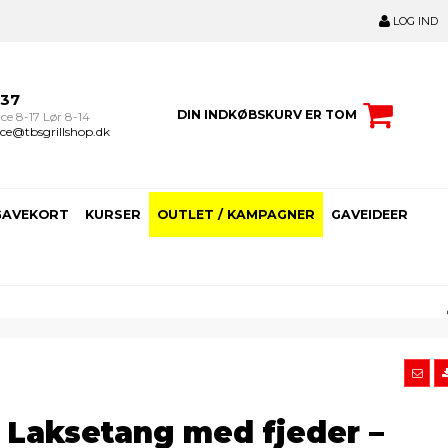
LOG IND
237
DIN INDKØBSKURV ER TOM
ce 8-17 Lør 8-14
ce@tbsgrillshop.dk
GAVEKORT
KURSER
OUTLET / KAMPAGNER
GAVEIDEER
 Laksetang med fjeder –