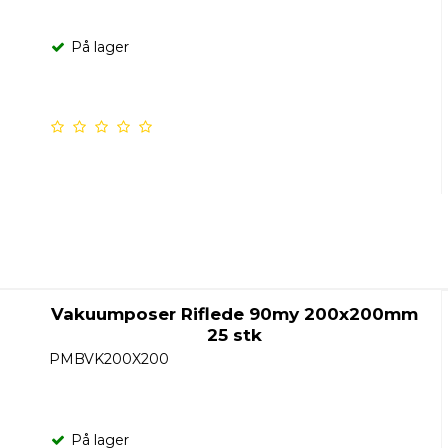
På lager
Vakuumposer Riflede 90my 200x200mm
25 stk
PMBVK200X200
På lager