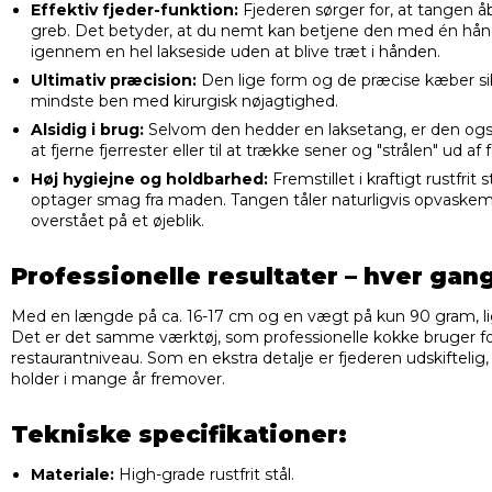
Effektiv fjeder-funktion:
Fjederen sørger for, at tangen å
greb. Det betyder, at du nemt kan betjene den med én hånd
igennem en hel lakseside uden at blive træt i hånden.
Ultimativ præcision:
Den lige form og de præcise kæber sikre
mindste ben med kirurgisk nøjagtighed.
Alsidig i brug:
Selvom den hedder en laksetang, er den også 
at fjerne fjerrester eller til at trække sener og "strålen" ud af
Høj hygiejne og holdbarhed:
Fremstillet i kraftigt rustfrit 
optager smag fra maden. Tangen tåler naturligvis opvaskem
overstået på et øjeblik.
Professionelle resultater – hver gan
Med en længde på ca. 16-17 cm og en vægt på kun 90 gram, li
Det er det samme værktøj, som professionelle kokke bruger for 
restaurantniveau. Som en ekstra detalje er fjederen udskiftelig, 
holder i mange år fremover.
Tekniske specifikationer:
Materiale:
High-grade rustfrit stål.