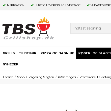
INSPIRATION
HURTIG LEVERING
1-3 HVERDAGE
14 DAGES
FOR
GRILLS
TILBEHØR
PIZZA OG BAGNING
RØGERI OG SLAGT
NYHEDER
Forside
/
Shop
/
Røgeri og Slagteri
/
Pølsemageri
/
Professionel Laksetan