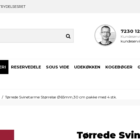
TRYDELSESRET
7230 1
Kundeservi
kundeservi
ERI
RESERVEDELE
SOUS VIDE
UDEKØKKEN
KOGEBØGER
i
/
Tørrede Svinetarme Størrelse Ø65mm,30 cm pakke med 4 stk.
Tørrede Svi