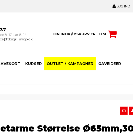
LOG IND
237
DIN INDKØBSKURV ER TOM
ce 8-17 Lør 8-14
ce@tbsgrillshop.dk
GAVEKORT
KURSER
OUTLET / KAMPAGNER
GAVEIDEER
netarme Størrelse Ø65mm,3