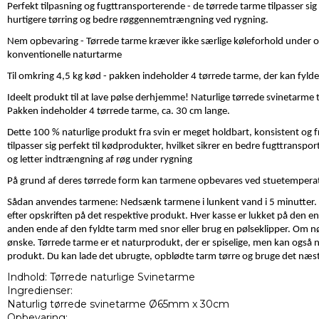
Perfekt tilpasning og fugttransporterende - de tørrede tarme tilpasser sig 
hurtigere tørring og bedre røggennemtrængning ved rygning.
Nem opbevaring - Tørrede tarme kræver ikke særlige køleforhold under o
konventionelle naturtarme
Til omkring 4,5 kg kød - pakken indeholder 4 tørrede tarme, der kan fylde
Ideelt produkt til at lave pølse derhjemme! Naturlige tørrede svinetarme
Pakken indeholder 4 tørrede tarme, ca. 30 cm lange.
Dette 100 % naturlige produkt fra svin er meget holdbart, konsistent og
tilpasser sig perfekt til kødprodukter, hvilket sikrer en bedre fugttranspo
og letter indtrængning af røg under rygning
På grund af deres tørrede form kan tarmene opbevares ved stuetemperat
Sådan anvendes tarmene: Nedsænk tarmene i lunkent vand i 5 minutter. F
efter opskriften på det respektive produkt. Hver kasse er lukket på den ene
anden ende af den fyldte tarm med snor eller brug en pølseklipper. Om n
ønske. Tørrede tarme er et naturprodukt, der er spiselige, men kan også 
produkt. Du kan lade det ubrugte, opblødte tarm tørre og bruge det næs
Indhold: Tørrede naturlige Svinetarme
Ingredienser:
Naturlig tørrede svinetarme Ø65mm x 30cm
Opbevaring: