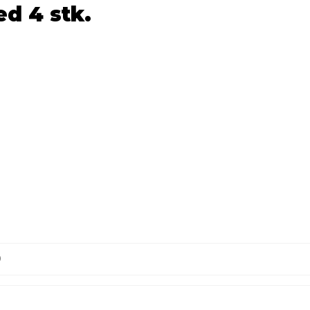
d 4 stk.
0