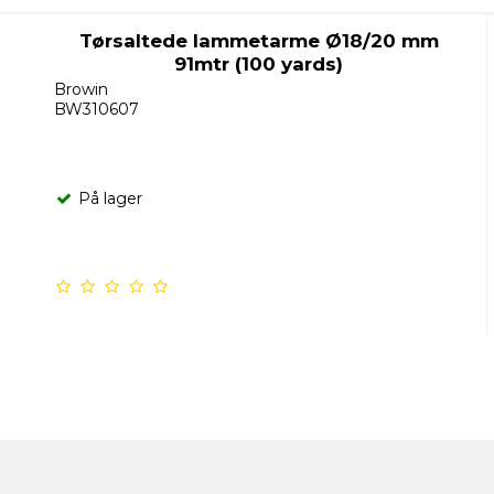
Tørsaltede lammetarme Ø18/20 mm
91mtr (100 yards)
Browin
BW310607
På lager