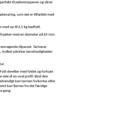
perfekt til pølsestopperen og sikrer
pbevaring, som det er tilfældet med
s med op til 4,5 kg kødfyld.
 til pølser med en diameter på 65 mm.
 fremragende tilpasset. Tarmene
rt, hvilket påvirker tørrehastigheden
ur.
yld derefter med fyldet og fortsæt
 side af en oval profil. Bind den
ødvendigt kan tarmen forkortes efter
nemt kan fjernes fra det færdige
te gang.