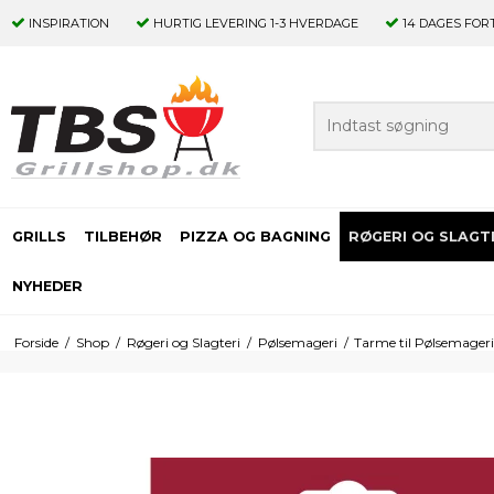
INSPIRATION
HURTIG LEVERING
1-3 HVERDAGE
14 DAGES
FOR
GRILLS
TILBEHØR
PIZZA OG BAGNING
RØGERI OG SLAGT
NYHEDER
Forside
/
Shop
/
Røgeri og Slagteri
/
Pølsemageri
/
Tarme til Pølsemager