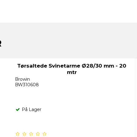
R
Tørsaltede Svinetarme Ø28/30 mm - 20
mtr
Browin
BW310608
På Lager